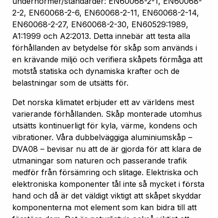
undernormer/standarder: EN60068-2-1, EN60068-
2-2, EN60068-2-6, EN60068-2-11, EN60068-2-14,
EN60068-2-27, EN60068-2-30, EN60529:1989,
A1:1999 och A2:2013. Detta innebär att testa alla
förhållanden av betydelse för skåp som används i
en krävande miljö och verifiera skåpets förmåga att
motstå statiska och dynamiska krafter och de
belastningar som de utsätts för.
Det norska klimatet erbjuder ett av världens mest
varierande förhållanden. Skåp monterade utomhus
utsätts kontinuerligt för kyla, värme, kondens och
vibrationer. Våra dubbelväggiga aluminiumskåp –
DVA08 – bevisar nu att de är gjorda för att klara de
utmaningar som naturen och passerande trafik
medför från försämring och slitage. Elektriska och
elektroniska komponenter tål inte så mycket i första
hand och då är det väldigt viktigt att skåpet skyddar
komponenterna mot element som kan bidra till att