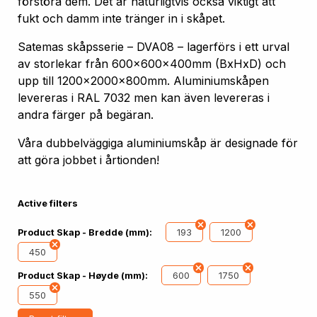
förstöra dem. Det är naturligtvis också viktigt att
fukt och damm inte tränger in i skåpet.
Satemas skåpsserie – DVA08 – lagerförs i ett urval
av storlekar från 600x600x400mm (BxHxD) och
upp till 1200x2000x800mm. Aluminiumskåpen
levereras i RAL 7032 men kan även levereras i
andra färger på begäran.
Våra dubbelväggiga aluminiumskåp är designade för
att göra jobbet i årtionden!
Active filters
193
1200
Product Skap - Bredde (mm):
450
600
1750
Product Skap - Høyde (mm):
550