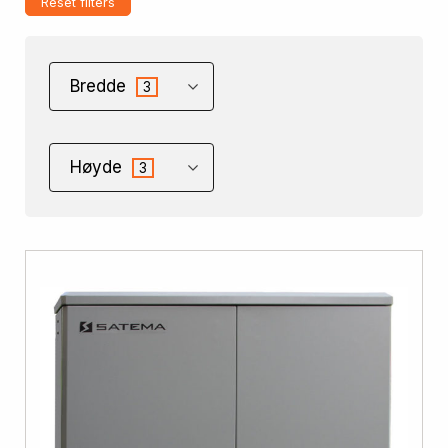
Reset filters
Bredde
3
Høyde
3