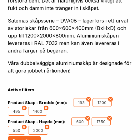
förstöra dem. Det är naturligtvis också viktigt att
fukt och damm inte tränger in i skåpet.
Satemas skåpsserie – DVA08 – lagerförs i ett urval
av storlekar från 600x600x400mm (BxHxD) och
upp till 1200x2000x800mm. Aluminiumskåpen
levereras i RAL 7032 men kan även levereras i
andra färger på begäran.
Våra dubbelväggiga aluminiumskåp är designade för
att göra jobbet i årtionden!
Active filters
193
1200
Product Skap - Bredde (mm):
495
1400
600
1750
Product Skap - Høyde (mm):
550
2000