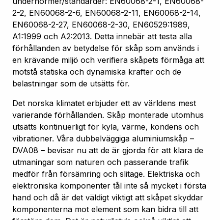
undernormer/standarder: EN60068-2-1, EN60068-
2-2, EN60068-2-6, EN60068-2-11, EN60068-2-14,
EN60068-2-27, EN60068-2-30, EN60529:1989,
A1:1999 och A2:2013. Detta innebär att testa alla
förhållanden av betydelse för skåp som används i
en krävande miljö och verifiera skåpets förmåga att
motstå statiska och dynamiska krafter och de
belastningar som de utsätts för.
Det norska klimatet erbjuder ett av världens mest
varierande förhållanden. Skåp monterade utomhus
utsätts kontinuerligt för kyla, värme, kondens och
vibrationer. Våra dubbelväggiga aluminiumskåp –
DVA08 – bevisar nu att de är gjorda för att klara de
utmaningar som naturen och passerande trafik
medför från försämring och slitage. Elektriska och
elektroniska komponenter tål inte så mycket i första
hand och då är det väldigt viktigt att skåpet skyddar
komponenterna mot element som kan bidra till att