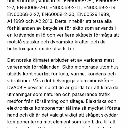
undernormer/standarder: EN60068-2-1, EN60068-
2-2, EN60068-2-6, EN60068-2-11, EN60068-2-14,
EN60068-2-27, EN60068-2-30, EN60529:1989,
A1:1999 och A2:2013. Detta innebär att testa alla
förhållanden av betydelse för skåp som används i
en krävande miljö och verifiera skåpets förmåga att
motstå statiska och dynamiska krafter och de
belastningar som de utsätts för.
Det norska klimatet erbjuder ett av världens mest
varierande förhållanden. Skåp monterade utomhus
utsätts kontinuerligt för kyla, värme, kondens och
vibrationer. Våra dubbelväggiga aluminiumskåp –
DVA08 – bevisar nu att de är gjorda för att klara de
utmaningar som naturen och passerande trafik
medför från försämring och slitage. Elektriska och
elektroniska komponenter tål inte så mycket i första
hand och då är det väldigt viktigt att skåpet skyddar
komponenterna mot element som kan bidra till att