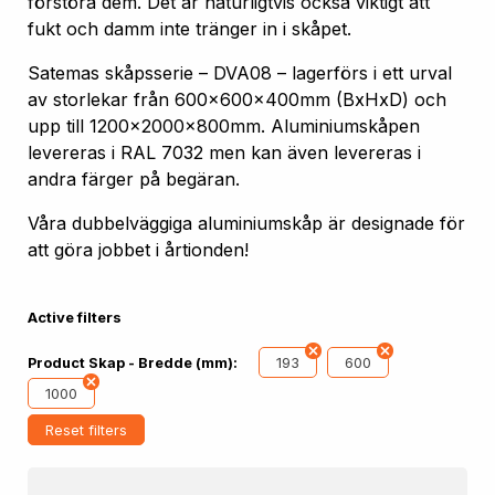
förstöra dem. Det är naturligtvis också viktigt att
fukt och damm inte tränger in i skåpet.
Satemas skåpsserie – DVA08 – lagerförs i ett urval
av storlekar från 600x600x400mm (BxHxD) och
upp till 1200x2000x800mm. Aluminiumskåpen
levereras i RAL 7032 men kan även levereras i
andra färger på begäran.
Våra dubbelväggiga aluminiumskåp är designade för
att göra jobbet i årtionden!
Active filters
193
600
Product Skap - Bredde (mm):
1000
Reset filters