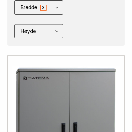
Bredde
3
Høyde