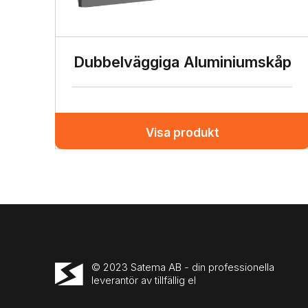
Dubbelväggiga Aluminiumskåp
Visa produkt
© 2023 Satema AB - din professionella
leverantör av tillfällig el