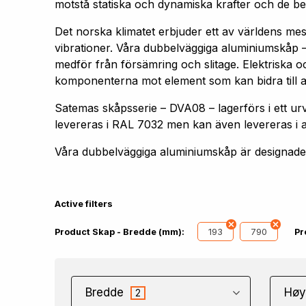
motstå statiska och dynamiska krafter och de bel
Det norska klimatet erbjuder ett av världens me
vibrationer. Våra dubbelväggiga aluminiumskåp –
medför från försämring och slitage. Elektriska oc
komponenterna mot element som kan bidra till att 
Satemas skåpsserie – DVA08 – lagerförs i ett
levereras i RAL 7032 men kan även levereras i 
Våra dubbelväggiga aluminiumskåp är designade f
Active filters
193
790
Product Skap - Bredde (mm):
Pr
Bredde
Høy
2