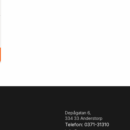
Depågatan 6,
334 33 Anderstorp
Telefon: 0371-31310