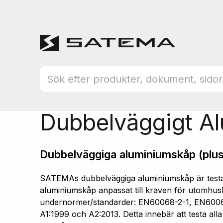
Hem
Produktsortiment
Aluminiumskåp
Dubbelväggigt A
Dubbelväggiga aluminiumskåp (plus
SATEMAs dubbelväggiga aluminiumskåp är testad
aluminiumskåp anpassat till kraven för utomhusb
undernormer/standarder: EN60068-2-1, EN600
A1:1999 och A2:2013. Detta innebär att testa all