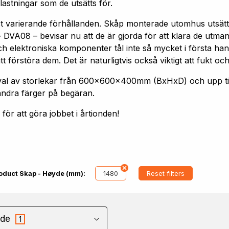
astningar som de utsätts för.
st varierande förhållanden. Skåp monterade utomhus utsätt
 DVA08 – bevisar nu att de är gjorda för att klara de utm
h elektroniska komponenter tål inte så mycket i första hand
förstöra dem. Det är naturligtvis också viktigt att fukt och
 urval av storlekar från 600x600x400mm (BxHxD) och upp
andra färger på begäran.
ör att göra jobbet i årtionden!
1480
Reset filters
oduct Skap - Høyde (mm):
de
1