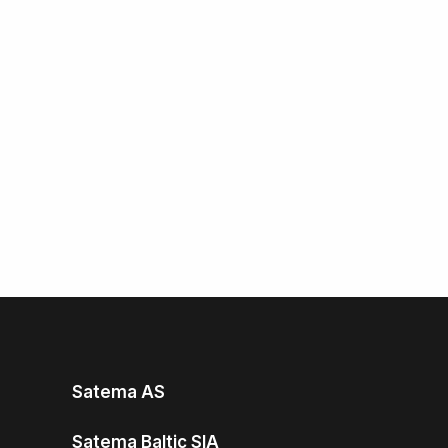
Satema AS
Satema Baltic SIA