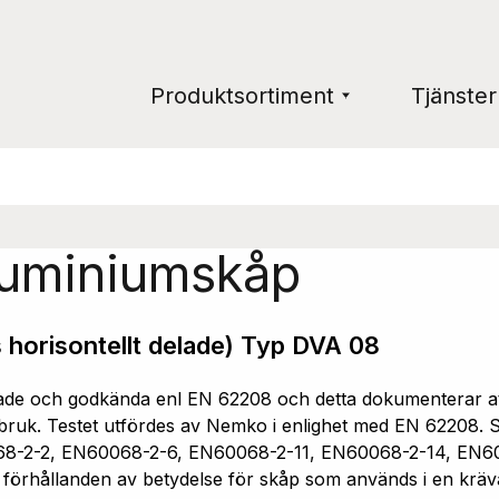
Produktsortiment
Tjänster
luminiumskåp
 horisontellt delade) Typ DVA 08
e och godkända enl EN 62208 och detta dokumenterar att 
ruk. Testet utfördes av Nemko i enlighet med EN 62208. Sk
68-2-2, EN60068-2-6, EN60068-2-11, EN60068-2-14, EN6
a förhållanden av betydelse för skåp som används i en kräv