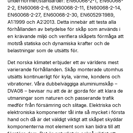
undernormer/standarder: EN60068-2-1, EN60068-
2-2, EN60068-2-6, EN60068-2-11, EN60068-2-14,
EN60068-2-27, EN60068-2-30, EN60529:1989,
A1:1999 och A2:2013. Detta innebär att testa alla
förhållanden av betydelse för skåp som används i
en krävande miljö och verifiera skåpets förmåga att
motstå statiska och dynamiska krafter och de
belastningar som de utsätts för.
Det norska klimatet erbjuder ett av världens mest
varierande förhållanden. Skåp monterade utomhus
utsätts kontinuerligt för kyla, värme, kondens och
vibrationer. Våra dubbelväggiga aluminiumskåp –
DVA08 – bevisar nu att de är gjorda för att klara de
utmaningar som naturen och passerande trafik
medför från försämring och slitage. Elektriska och
elektroniska komponenter tål inte så mycket i första
hand och då är det väldigt viktigt att skåpet skyddar
komponenterna mot element som kan bidra till att