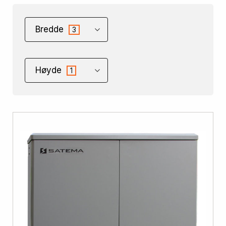
Bredde
3
Høyde
1