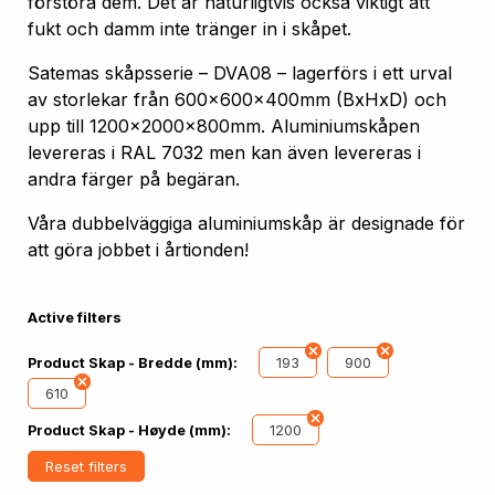
förstöra dem. Det är naturligtvis också viktigt att
fukt och damm inte tränger in i skåpet.
Satemas skåpsserie – DVA08 – lagerförs i ett urval
av storlekar från 600x600x400mm (BxHxD) och
upp till 1200x2000x800mm. Aluminiumskåpen
levereras i RAL 7032 men kan även levereras i
andra färger på begäran.
Våra dubbelväggiga aluminiumskåp är designade för
att göra jobbet i årtionden!
Active filters
193
900
Product Skap - Bredde (mm):
610
1200
Product Skap - Høyde (mm):
Reset filters