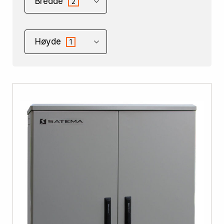
Bredde
2
Høyde
1