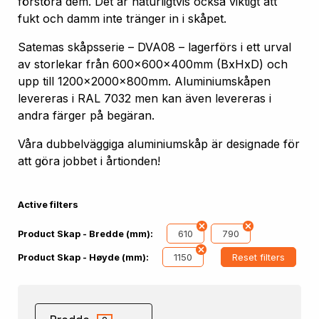
förstöra dem. Det är naturligtvis också viktigt att
fukt och damm inte tränger in i skåpet.
Satemas skåpsserie – DVA08 – lagerförs i ett urval
av storlekar från 600x600x400mm (BxHxD) och
upp till 1200x2000x800mm. Aluminiumskåpen
levereras i RAL 7032 men kan även levereras i
andra färger på begäran.
Våra dubbelväggiga aluminiumskåp är designade för
att göra jobbet i årtionden!
Active filters
610
790
Product Skap - Bredde (mm):
1150
Reset filters
Product Skap - Høyde (mm):