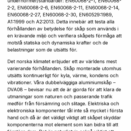
undernormer/standarder: EN60068-2-1, EN60068-
2-2, EN60068-2-6, EN60068-2-11, EN60068-2-14,
EN60068-2-27, EN60068-2-30, EN60529:1989,
A1:1999 och A2:2013. Detta innebär att testa alla
förhållanden av betydelse för skåp som används i
en krävande miljö och verifiera skåpets förmåga att
motstå statiska och dynamiska krafter och de
belastningar som de utsätts för.
Det norska klimatet erbjuder ett av världens mest
varierande förhållanden. Skåp monterade utomhus
utsätts kontinuerligt för kyla, värme, kondens och
vibrationer. Våra dubbelväggiga aluminiumskåp –
DVA08 – bevisar nu att de är gjorda för att klara de
utmaningar som naturen och passerande trafik
medför från försämring och slitage. Elektriska och
elektroniska komponenter tål inte så mycket i första
hand och då är det väldigt viktigt att skåpet skyddar
komponenterna mot element som kan bidra till att