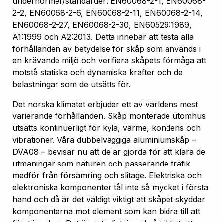
undernormer/standarder: EN60068-2-1, EN60068-
2-2, EN60068-2-6, EN60068-2-11, EN60068-2-14,
EN60068-2-27, EN60068-2-30, EN60529:1989,
A1:1999 och A2:2013. Detta innebär att testa alla
förhållanden av betydelse för skåp som används i
en krävande miljö och verifiera skåpets förmåga att
motstå statiska och dynamiska krafter och de
belastningar som de utsätts för.
Det norska klimatet erbjuder ett av världens mest
varierande förhållanden. Skåp monterade utomhus
utsätts kontinuerligt för kyla, värme, kondens och
vibrationer. Våra dubbelväggiga aluminiumskåp –
DVA08 – bevisar nu att de är gjorda för att klara de
utmaningar som naturen och passerande trafik
medför från försämring och slitage. Elektriska och
elektroniska komponenter tål inte så mycket i första
hand och då är det väldigt viktigt att skåpet skyddar
komponenterna mot element som kan bidra till att