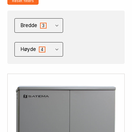
Reset filters
Bredde
3
Høyde
4