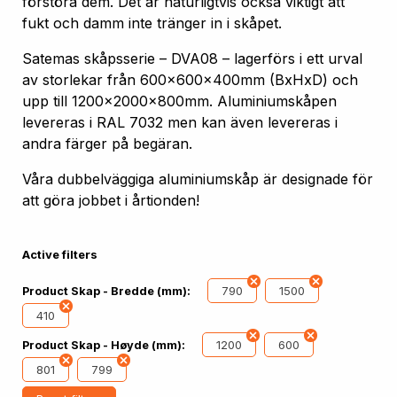
förstöra dem. Det är naturligtvis också viktigt att
fukt och damm inte tränger in i skåpet.
Satemas skåpsserie – DVA08 – lagerförs i ett urval
av storlekar från 600x600x400mm (BxHxD) och
upp till 1200x2000x800mm. Aluminiumskåpen
levereras i RAL 7032 men kan även levereras i
andra färger på begäran.
Våra dubbelväggiga aluminiumskåp är designade för
att göra jobbet i årtionden!
Active filters
790
1500
Product Skap - Bredde (mm):
410
1200
600
Product Skap - Høyde (mm):
801
799