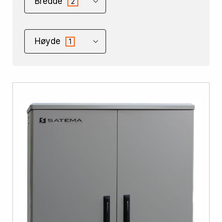
Bredde
2
Høyde
1