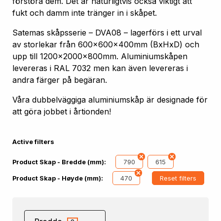
förstöra dem. Det är naturligtvis också viktigt att
fukt och damm inte tränger in i skåpet.
Satemas skåpsserie – DVA08 – lagerförs i ett urval
av storlekar från 600x600x400mm (BxHxD) och
upp till 1200x2000x800mm. Aluminiumskåpen
levereras i RAL 7032 men kan även levereras i
andra färger på begäran.
Våra dubbelväggiga aluminiumskåp är designade för
att göra jobbet i årtionden!
Active filters
790
615
Product Skap - Bredde (mm):
470
Reset filters
Product Skap - Høyde (mm):