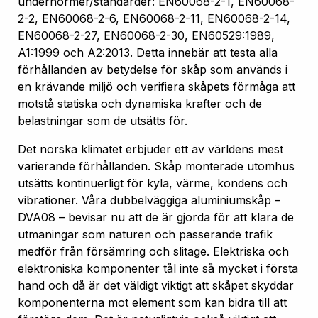
undernormer/standarder: EN60068-2-1, EN60068-
2-2, EN60068-2-6, EN60068-2-11, EN60068-2-14,
EN60068-2-27, EN60068-2-30, EN60529:1989,
A1:1999 och A2:2013. Detta innebär att testa alla
förhållanden av betydelse för skåp som används i
en krävande miljö och verifiera skåpets förmåga att
motstå statiska och dynamiska krafter och de
belastningar som de utsätts för.
Det norska klimatet erbjuder ett av världens mest
varierande förhållanden. Skåp monterade utomhus
utsätts kontinuerligt för kyla, värme, kondens och
vibrationer. Våra dubbelväggiga aluminiumskåp –
DVA08 – bevisar nu att de är gjorda för att klara de
utmaningar som naturen och passerande trafik
medför från försämring och slitage. Elektriska och
elektroniska komponenter tål inte så mycket i första
hand och då är det väldigt viktigt att skåpet skyddar
komponenterna mot element som kan bidra till att