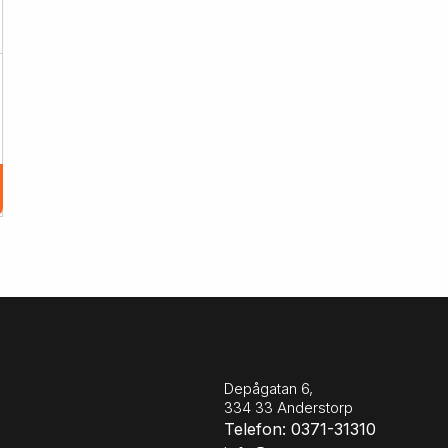
Depågatan 6,
334 33 Anderstorp
Telefon: 0371-31310