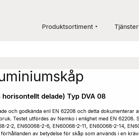
Produktsortiment
Tjänster
luminiumskåp
 horisontellt delade) Typ DVA 08
e och godkända enl EN 62208 och detta dokumenterar att 
ruk. Testet utfördes av Nemko i enlighet med EN 62208. Sk
68-2-2, EN60068-2-6, EN60068-2-11, EN60068-2-14, EN6
a förhållanden av betydelse för skåp som används i en kräv