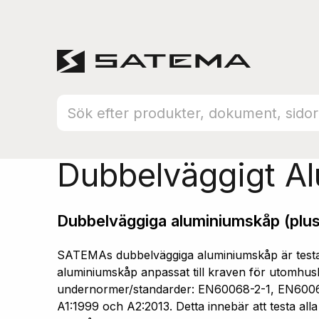
Hem
Produktsortiment
Aluminiumskåp
Dubbelväggigt A
Dubbelväggiga aluminiumskåp (plus
SATEMAs dubbelväggiga aluminiumskåp är testad
aluminiumskåp anpassat till kraven för utomhusb
undernormer/standarder: EN60068-2-1, EN600
A1:1999 och A2:2013. Detta innebär att testa all