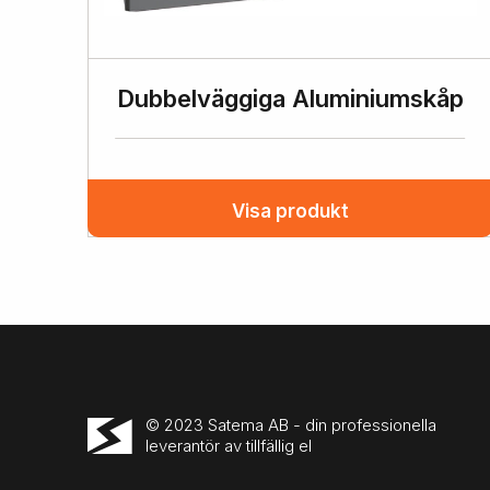
Dubbelväggiga Aluminiumskåp
Visa produkt
© 2023 Satema AB - din professionella
leverantör av tillfällig el