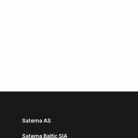
Satema AS
Satema Baltic SIA