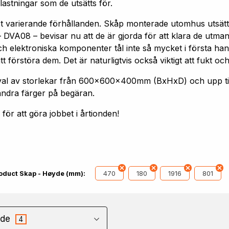
astningar som de utsätts för.
st varierande förhållanden. Skåp monterade utomhus utsätt
 DVA08 – bevisar nu att de är gjorda för att klara de utm
h elektroniska komponenter tål inte så mycket i första hand
förstöra dem. Det är naturligtvis också viktigt att fukt och
 urval av storlekar från 600x600x400mm (BxHxD) och upp
andra färger på begäran.
ör att göra jobbet i årtionden!
470
180
1916
801
oduct Skap - Høyde (mm):
de
4