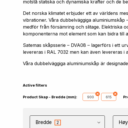
motstå statiska och dynamiska krafter och de bel
Det norska klimatet erbjuder ett av världens me
vibrationer. Våra dubbelväggiga aluminiumskåp –
medför från försämring och slitage. Elektriska oc
komponenterna mot element som kan bidra till att 
Satemas skåpsserie – DVA08 – lagerförs i ett
levereras i RAL 7032 men kan även levereras i 
Våra dubbelväggiga aluminiumskåp är designade f
Active filters
900
615
Product Skap - Bredde (mm):
Pr
Bredde
Høy
2