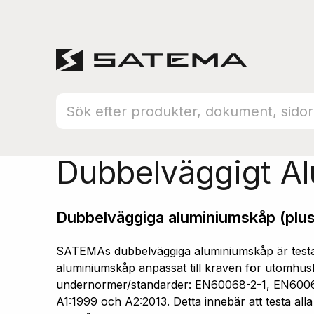
Hem
Produktsortiment
Aluminiumskåp
Dubbelväggigt A
Dubbelväggiga aluminiumskåp (plus
SATEMAs dubbelväggiga aluminiumskåp är testad
aluminiumskåp anpassat till kraven för utomhusb
undernormer/standarder: EN60068-2-1, EN600
A1:1999 och A2:2013. Detta innebär att testa all