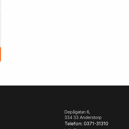
Depågatan 6,
334 33 Anderstorp
Telefon: 0371-31310