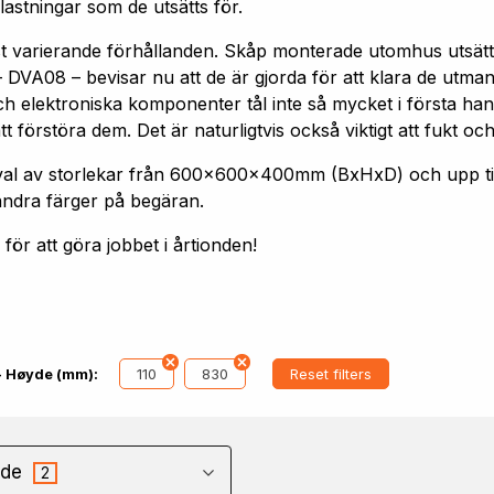
astningar som de utsätts för.
st varierande förhållanden. Skåp monterade utomhus utsätt
 DVA08 – bevisar nu att de är gjorda för att klara de utm
h elektroniska komponenter tål inte så mycket i första hand
förstöra dem. Det är naturligtvis också viktigt att fukt och
 urval av storlekar från 600x600x400mm (BxHxD) och upp
andra färger på begäran.
ör att göra jobbet i årtionden!
110
830
Reset filters
- Høyde (mm):
de
2