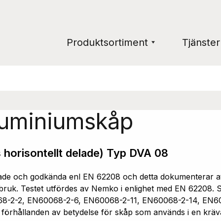
Produktsortiment
Tjänster
luminiumskåp
 horisontellt delade) Typ DVA 08
e och godkända enl EN 62208 och detta dokumenterar att 
ruk. Testet utfördes av Nemko i enlighet med EN 62208. Sk
68-2-2, EN60068-2-6, EN60068-2-11, EN60068-2-14, EN6
a förhållanden av betydelse för skåp som används i en kräv