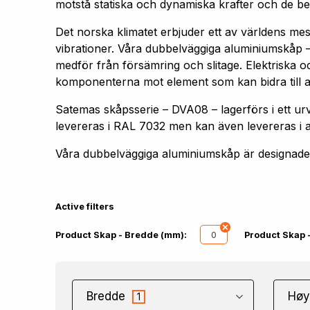
motstå statiska och dynamiska krafter och de bel
Det norska klimatet erbjuder ett av världens me
vibrationer. Våra dubbelväggiga aluminiumskåp –
medför från försämring och slitage. Elektriska oc
komponenterna mot element som kan bidra till att 
Satemas skåpsserie – DVA08 – lagerförs i ett
levereras i RAL 7032 men kan även levereras i 
Våra dubbelväggiga aluminiumskåp är designade f
Active filters
0
Product Skap - Bredde (mm):
Product Skap 
Bredde
Høy
1