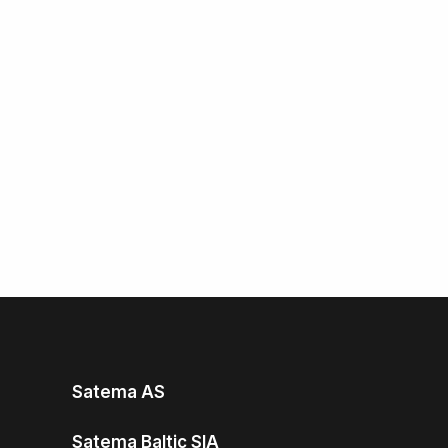
Satema AS
Satema Baltic SIA