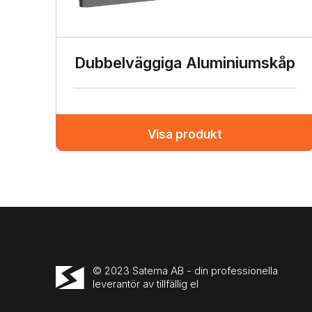
Dubbelväggiga Aluminiumskåp
Visa produkt
© 2023 Satema AB - din professionella
leverantör av tillfällig el