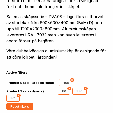
förstöra dem. Det är naturligtvis också viktigt att
fukt och damm inte tränger in i skåpet.
Satemas skåpsserie – DVA08 – lagerförs i ett urval
av storlekar från 600x600x400mm (BxHxD) och
upp till 1200x2000x800mm. Aluminiumskåpen
levereras i RAL 7032 men kan även levereras i
andra färger på begäran.
Våra dubbelväggiga aluminiumskåp är designade för
att göra jobbet i årtionden!
Active filters
495
Product Skap - Bredde (mm):
110
830
Product Skap - Høyde (mm):
801
Reset filters