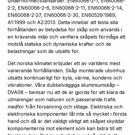
undernormer/standarder: EN60068-2-1, EN60068-
2-2, EN60068-2-6, EN60068-2-11, EN60068-2-14,
EN60068-2-27, EN60068-2-30, EN60529:1989,
A1:1999 och A2:2013. Detta innebär att testa alla
förhållanden av betydelse för skåp som används i
en krävande miljö och verifiera skåpets förmåga att
motstå statiska och dynamiska krafter och de
belastningar som de utsätts för.
Det norska klimatet erbjuder ett av världens mest
varierande förhållanden. Skåp monterade utomhus
utsätts kontinuerligt för kyla, värme, kondens och
vibrationer. Våra dubbelväggiga aluminiumskåp –
DVA08 – bevisar nu att de är gjorda för att klara de
utmaningar som naturen och passerande trafik
medför från försämring och slitage. Elektriska och
elektroniska komponenter tål inte så mycket i första
hand och då är det väldigt viktigt att skåpet skyddar
komponenterna mot element som kan bidra till att