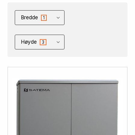
Bredde
1
Høyde
3