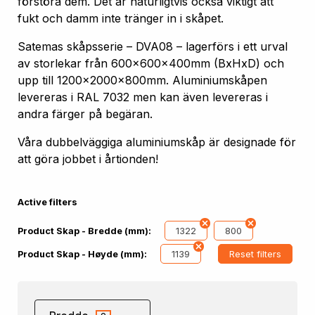
förstöra dem. Det är naturligtvis också viktigt att
fukt och damm inte tränger in i skåpet.
Satemas skåpsserie – DVA08 – lagerförs i ett urval
av storlekar från 600x600x400mm (BxHxD) och
upp till 1200x2000x800mm. Aluminiumskåpen
levereras i RAL 7032 men kan även levereras i
andra färger på begäran.
Våra dubbelväggiga aluminiumskåp är designade för
att göra jobbet i årtionden!
Active filters
1322
800
Product Skap - Bredde (mm):
1139
Reset filters
Product Skap - Høyde (mm):