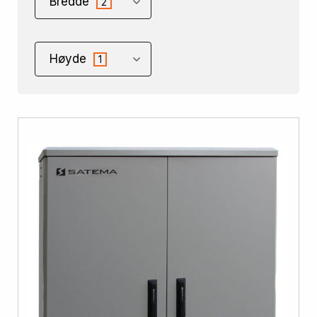
Bredde
2
Høyde
1