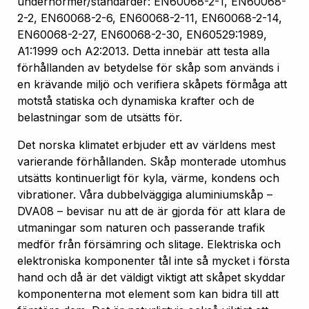
undernormer/standarder: EN60068-2-1, EN60068-
2-2, EN60068-2-6, EN60068-2-11, EN60068-2-14,
EN60068-2-27, EN60068-2-30, EN60529:1989,
A1:1999 och A2:2013. Detta innebär att testa alla
förhållanden av betydelse för skåp som används i
en krävande miljö och verifiera skåpets förmåga att
motstå statiska och dynamiska krafter och de
belastningar som de utsätts för.
Det norska klimatet erbjuder ett av världens mest
varierande förhållanden. Skåp monterade utomhus
utsätts kontinuerligt för kyla, värme, kondens och
vibrationer. Våra dubbelväggiga aluminiumskåp –
DVA08 – bevisar nu att de är gjorda för att klara de
utmaningar som naturen och passerande trafik
medför från försämring och slitage. Elektriska och
elektroniska komponenter tål inte så mycket i första
hand och då är det väldigt viktigt att skåpet skyddar
komponenterna mot element som kan bidra till att