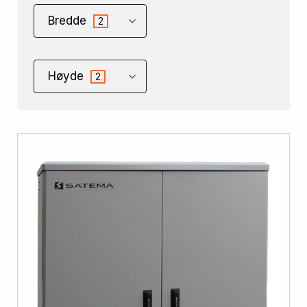
Bredde
2
Høyde
2