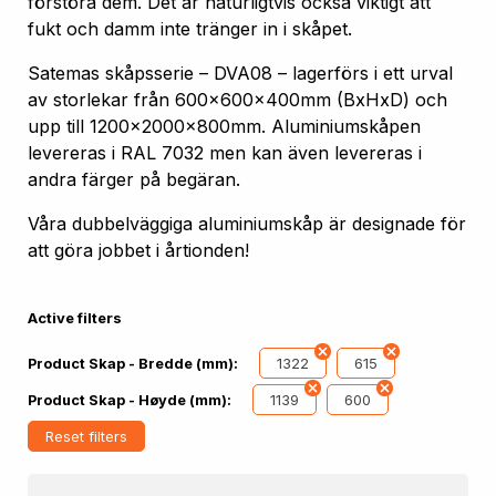
förstöra dem. Det är naturligtvis också viktigt att
fukt och damm inte tränger in i skåpet.
Satemas skåpsserie – DVA08 – lagerförs i ett urval
av storlekar från 600x600x400mm (BxHxD) och
upp till 1200x2000x800mm. Aluminiumskåpen
levereras i RAL 7032 men kan även levereras i
andra färger på begäran.
Våra dubbelväggiga aluminiumskåp är designade för
att göra jobbet i årtionden!
Active filters
1322
615
Product Skap - Bredde (mm):
1139
600
Product Skap - Høyde (mm):
Reset filters