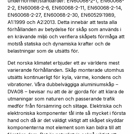
undernormer/standarder: EN60068-2-1, EN60068-
2-2, EN60068-2-6, EN60068-2-11, EN60068-2-14,
EN60068-2-27, EN60068-2-30, EN60529:1989,
A1:1999 och A2:2013. Detta innebär att testa alla
förhållanden av betydelse för skåp som används i
en krävande miljö och verifiera skåpets förmåga att
motstå statiska och dynamiska krafter och de
belastningar som de utsätts för.
Det norska klimatet erbjuder ett av världens mest
varierande förhållanden. Skåp monterade utomhus
utsätts kontinuerligt för kyla, värme, kondens och
vibrationer. Våra dubbelväggiga aluminiumskåp –
DVA08 – bevisar nu att de är gjorda för att klara de
utmaningar som naturen och passerande trafik
medför från försämring och slitage. Elektriska och
elektroniska komponenter tål inte så mycket i första
hand och då är det väldigt viktigt att skåpet skyddar
komponenterna mot element som kan bidra till att