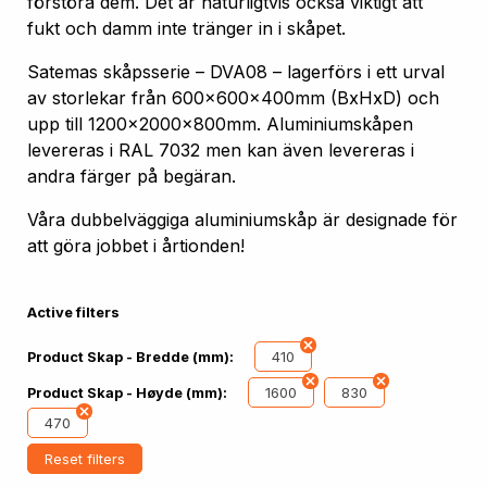
förstöra dem. Det är naturligtvis också viktigt att
fukt och damm inte tränger in i skåpet.
Satemas skåpsserie – DVA08 – lagerförs i ett urval
av storlekar från 600x600x400mm (BxHxD) och
upp till 1200x2000x800mm. Aluminiumskåpen
levereras i RAL 7032 men kan även levereras i
andra färger på begäran.
Våra dubbelväggiga aluminiumskåp är designade för
att göra jobbet i årtionden!
Active filters
410
Product Skap - Bredde (mm):
1600
830
Product Skap - Høyde (mm):
470
Reset filters