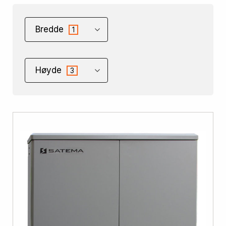
Bredde
1
Høyde
3