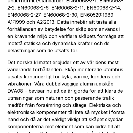
undernormer/standarder: EN60068-2-1, EN60068-
2-2, EN60068-2-6, EN60068-2-11, EN60068-2-14,
EN60068-2-27, EN60068-2-30, EN60529:1989,
A1:1999 och A2:2013. Detta innebär att testa alla
förhållanden av betydelse för skåp som används i
en krävande miljö och verifiera skåpets förmåga att
motstå statiska och dynamiska krafter och de
belastningar som de utsätts för.
Det norska klimatet erbjuder ett av världens mest
varierande förhållanden. Skåp monterade utomhus
utsätts kontinuerligt för kyla, värme, kondens och
vibrationer. Våra dubbelväggiga aluminiumskåp –
DVA08 – bevisar nu att de är gjorda för att klara de
utmaningar som naturen och passerande trafik
medför från försämring och slitage. Elektriska och
elektroniska komponenter tål inte så mycket i första
hand och då är det väldigt viktigt att skåpet skyddar
komponenterna mot element som kan bidra till att