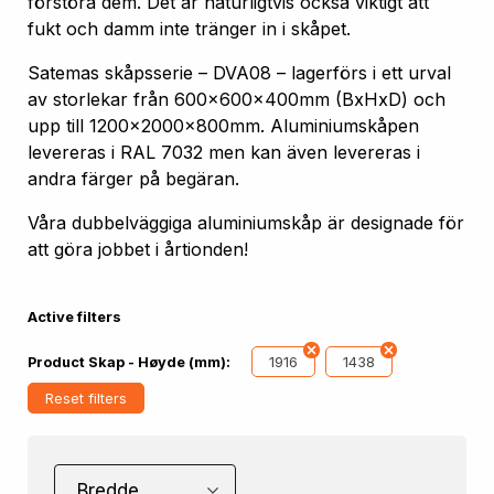
förstöra dem. Det är naturligtvis också viktigt att
fukt och damm inte tränger in i skåpet.
Satemas skåpsserie – DVA08 – lagerförs i ett urval
av storlekar från 600x600x400mm (BxHxD) och
upp till 1200x2000x800mm. Aluminiumskåpen
levereras i RAL 7032 men kan även levereras i
andra färger på begäran.
Våra dubbelväggiga aluminiumskåp är designade för
att göra jobbet i årtionden!
Active filters
1916
1438
Product Skap - Høyde (mm):
Reset filters
Bredde