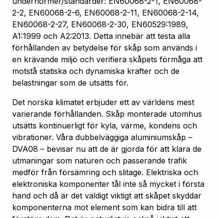
undernormer/standarder: EN60068-2-1, EN60068-
2-2, EN60068-2-6, EN60068-2-11, EN60068-2-14,
EN60068-2-27, EN60068-2-30, EN60529:1989,
A1:1999 och A2:2013. Detta innebär att testa alla
förhållanden av betydelse för skåp som används i
en krävande miljö och verifiera skåpets förmåga att
motstå statiska och dynamiska krafter och de
belastningar som de utsätts för.
Det norska klimatet erbjuder ett av världens mest
varierande förhållanden. Skåp monterade utomhus
utsätts kontinuerligt för kyla, värme, kondens och
vibrationer. Våra dubbelväggiga aluminiumskåp –
DVA08 – bevisar nu att de är gjorda för att klara de
utmaningar som naturen och passerande trafik
medför från försämring och slitage. Elektriska och
elektroniska komponenter tål inte så mycket i första
hand och då är det väldigt viktigt att skåpet skyddar
komponenterna mot element som kan bidra till att