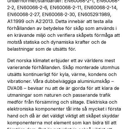
undernormer/standarder: EN60068-2-1, EN60068-
2-2, EN60068-2-6, EN60068-2-11, EN60068-2-14,
EN60068-2-27, EN60068-2-30, EN60529:1989,
A1:1999 och A2:2013. Detta innebär att testa alla
förhållanden av betydelse för skåp som används i
en krävande miljö och verifiera skåpets förmåga att
motstå statiska och dynamiska krafter och de
belastningar som de utsätts för.
Det norska klimatet erbjuder ett av världens mest
varierande förhållanden. Skåp monterade utomhus
utsätts kontinuerligt för kyla, värme, kondens och
vibrationer. Våra dubbelväggiga aluminiumskåp –
DVA08 – bevisar nu att de är gjorda för att klara de
utmaningar som naturen och passerande trafik
medför från försämring och slitage. Elektriska och
elektroniska komponenter tål inte så mycket i första
hand och då är det väldigt viktigt att skåpet skyddar
komponenterna mot element som kan bidra till att