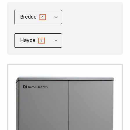
Bredde
4
Høyde
2