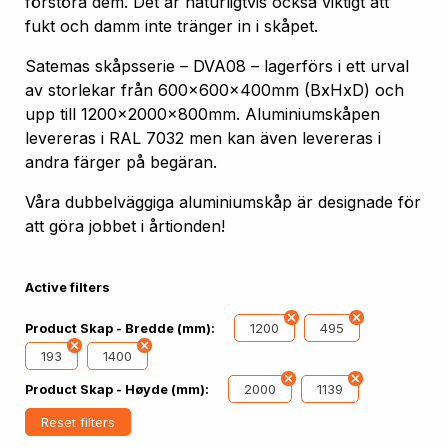
förstöra dem. Det är naturligtvis också viktigt att
fukt och damm inte tränger in i skåpet.
Satemas skåpsserie – DVA08 – lagerförs i ett urval
av storlekar från 600x600x400mm (BxHxD) och
upp till 1200x2000x800mm. Aluminiumskåpen
levereras i RAL 7032 men kan även levereras i
andra färger på begäran.
Våra dubbelväggiga aluminiumskåp är designade för
att göra jobbet i årtionden!
Active filters
1200
495
Product Skap - Bredde (mm):
193
1400
2000
1139
Product Skap - Høyde (mm):
Reset filters