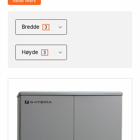
Reset filters
Bredde
3
Høyde
3