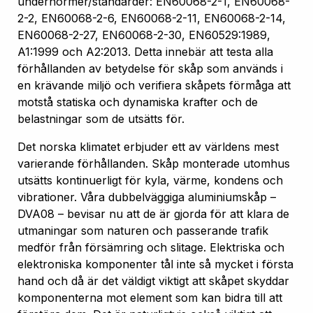
undernormer/standarder: EN60068-2-1, EN60068-
2-2, EN60068-2-6, EN60068-2-11, EN60068-2-14,
EN60068-2-27, EN60068-2-30, EN60529:1989,
A1:1999 och A2:2013. Detta innebär att testa alla
förhållanden av betydelse för skåp som används i
en krävande miljö och verifiera skåpets förmåga att
motstå statiska och dynamiska krafter och de
belastningar som de utsätts för.
Det norska klimatet erbjuder ett av världens mest
varierande förhållanden. Skåp monterade utomhus
utsätts kontinuerligt för kyla, värme, kondens och
vibrationer. Våra dubbelväggiga aluminiumskåp –
DVA08 – bevisar nu att de är gjorda för att klara de
utmaningar som naturen och passerande trafik
medför från försämring och slitage. Elektriska och
elektroniska komponenter tål inte så mycket i första
hand och då är det väldigt viktigt att skåpet skyddar
komponenterna mot element som kan bidra till att