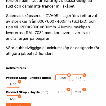
förstöra dem. Det är naturligtvis också viktigt att
fukt och damm inte tränger in i skåpet.
Satemas skåpsserie – DVA08 – lagerförs i ett urval
av storlekar från 600x600x400mm (BxHxD) och
upp till 1200x2000x800mm. Aluminiumskåpen
levereras i RAL 7032 men kan även levereras i
andra färger på begäran.
Våra dubbelväggiga aluminiumskåp är designade för
att göra jobbet i årtionden!
Active filters
1200
495
Product Skap - Bredde (mm):
1400
2000
1139
Product Skap - Høyde (mm):
1200