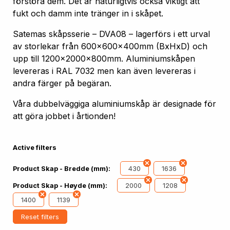
förstöra dem. Det är naturligtvis också viktigt att
fukt och damm inte tränger in i skåpet.
Satemas skåpsserie – DVA08 – lagerförs i ett urval
av storlekar från 600x600x400mm (BxHxD) och
upp till 1200x2000x800mm. Aluminiumskåpen
levereras i RAL 7032 men kan även levereras i
andra färger på begäran.
Våra dubbelväggiga aluminiumskåp är designade för
att göra jobbet i årtionden!
Active filters
430
1636
Product Skap - Bredde (mm):
2000
1208
Product Skap - Høyde (mm):
1400
1139
Reset filters