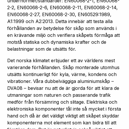
undernormer/standarder: EN60068-2-1, EN60068-
2-2, EN60068-2-6, EN60068-2-11, EN60068-2-14,
EN60068-2-27, EN60068-2-30, EN60529:1989,
A1:1999 och A2:2013. Detta innebär att testa alla
förhållanden av betydelse för skåp som används i
en krävande miljö och verifiera skåpets förmåga att
motstå statiska och dynamiska krafter och de
belastningar som de utsätts för.
Det norska klimatet erbjuder ett av världens mest
varierande förhållanden. Skåp monterade utomhus
utsätts kontinuerligt för kyla, värme, kondens och
vibrationer. Våra dubbelväggiga aluminiumskåp –
DVA08 – bevisar nu att de är gjorda för att klara de
utmaningar som naturen och passerande trafik
medför från försämring och slitage. Elektriska och
elektroniska komponenter tål inte så mycket i första
hand och då är det väldigt viktigt att skåpet skyddar
komponenterna mot element som kan bidra till att