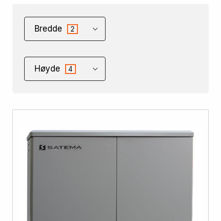
Bredde
2
Høyde
4