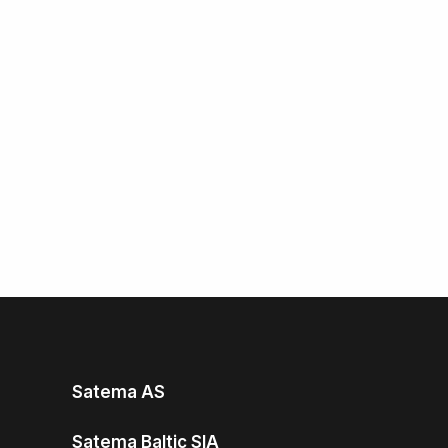
Satema AS
Satema Baltic SIA