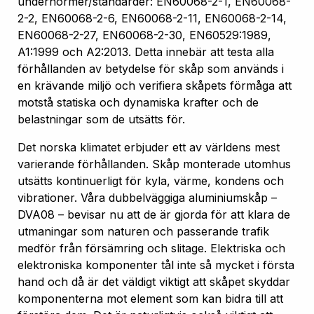
undernormer/standarder: EN60068-2-1, EN60068-
2-2, EN60068-2-6, EN60068-2-11, EN60068-2-14,
EN60068-2-27, EN60068-2-30, EN60529:1989,
A1:1999 och A2:2013. Detta innebär att testa alla
förhållanden av betydelse för skåp som används i
en krävande miljö och verifiera skåpets förmåga att
motstå statiska och dynamiska krafter och de
belastningar som de utsätts för.
Det norska klimatet erbjuder ett av världens mest
varierande förhållanden. Skåp monterade utomhus
utsätts kontinuerligt för kyla, värme, kondens och
vibrationer. Våra dubbelväggiga aluminiumskåp –
DVA08 – bevisar nu att de är gjorda för att klara de
utmaningar som naturen och passerande trafik
medför från försämring och slitage. Elektriska och
elektroniska komponenter tål inte så mycket i första
hand och då är det väldigt viktigt att skåpet skyddar
komponenterna mot element som kan bidra till att