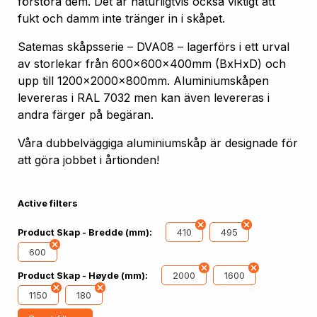
förstöra dem. Det är naturligtvis också viktigt att
fukt och damm inte tränger in i skåpet.
Satemas skåpsserie – DVA08 – lagerförs i ett urval
av storlekar från 600x600x400mm (BxHxD) och
upp till 1200x2000x800mm. Aluminiumskåpen
levereras i RAL 7032 men kan även levereras i
andra färger på begäran.
Våra dubbelväggiga aluminiumskåp är designade för
att göra jobbet i årtionden!
Active filters
410
495
Product Skap - Bredde (mm):
600
2000
1600
Product Skap - Høyde (mm):
1150
180