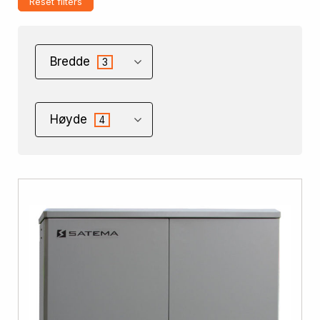
Reset filters
Bredde
3
Høyde
4