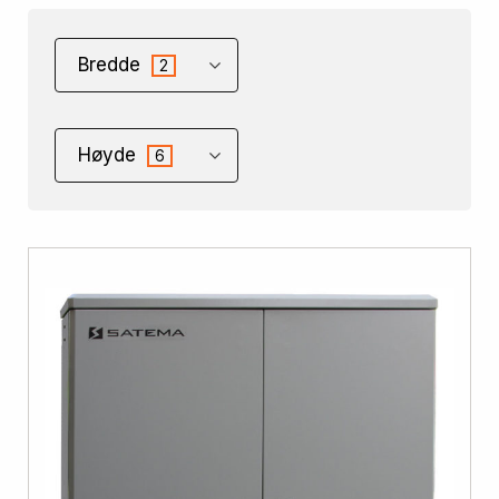
Bredde
2
Høyde
6