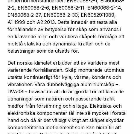
undernormer/standarder: EN60068-2-1, EN60068-
2-2, EN60068-2-6, EN60068-2-11, EN60068-2-14,
EN60068-2-27, EN60068-2-30, EN60529:1989,
A1:1999 och A2:2013. Detta innebär att testa alla
förhållanden av betydelse för skåp som används i
en krävande miljö och verifiera skåpets förmåga att
motstå statiska och dynamiska krafter och de
belastningar som de utsätts för.
Det norska klimatet erbjuder ett av världens mest
varierande förhållanden. Skåp monterade utomhus
utsätts kontinuerligt för kyla, värme, kondens och
vibrationer. Våra dubbelväggiga aluminiumskåp –
DVA08 – bevisar nu att de är gjorda för att klara de
utmaningar som naturen och passerande trafik
medför från försämring och slitage. Elektriska och
elektroniska komponenter tål inte så mycket i första
hand och då är det väldigt viktigt att skåpet skyddar
komponenterna mot element som kan bidra till att