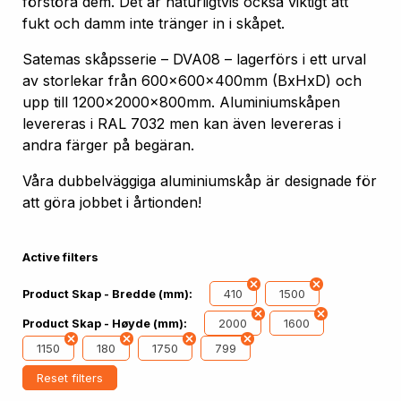
förstöra dem. Det är naturligtvis också viktigt att
fukt och damm inte tränger in i skåpet.
Satemas skåpsserie – DVA08 – lagerförs i ett urval
av storlekar från 600x600x400mm (BxHxD) och
upp till 1200x2000x800mm. Aluminiumskåpen
levereras i RAL 7032 men kan även levereras i
andra färger på begäran.
Våra dubbelväggiga aluminiumskåp är designade för
att göra jobbet i årtionden!
Active filters
410
1500
Product Skap - Bredde (mm):
2000
1600
Product Skap - Høyde (mm):
1150
180
1750
799
Reset filters