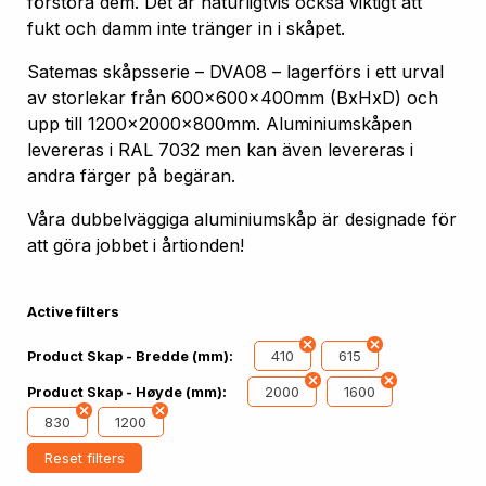
förstöra dem. Det är naturligtvis också viktigt att
fukt och damm inte tränger in i skåpet.
Satemas skåpsserie – DVA08 – lagerförs i ett urval
av storlekar från 600x600x400mm (BxHxD) och
upp till 1200x2000x800mm. Aluminiumskåpen
levereras i RAL 7032 men kan även levereras i
andra färger på begäran.
Våra dubbelväggiga aluminiumskåp är designade för
att göra jobbet i årtionden!
Active filters
410
615
Product Skap - Bredde (mm):
2000
1600
Product Skap - Høyde (mm):
830
1200
Reset filters