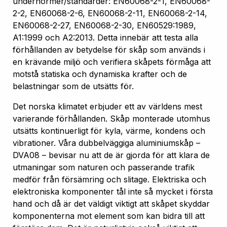
undernormer/standarder: EN60068-2-1, EN60068-
2-2, EN60068-2-6, EN60068-2-11, EN60068-2-14,
EN60068-2-27, EN60068-2-30, EN60529:1989,
A1:1999 och A2:2013. Detta innebär att testa alla
förhållanden av betydelse för skåp som används i
en krävande miljö och verifiera skåpets förmåga att
motstå statiska och dynamiska krafter och de
belastningar som de utsätts för.
Det norska klimatet erbjuder ett av världens mest
varierande förhållanden. Skåp monterade utomhus
utsätts kontinuerligt för kyla, värme, kondens och
vibrationer. Våra dubbelväggiga aluminiumskåp –
DVA08 – bevisar nu att de är gjorda för att klara de
utmaningar som naturen och passerande trafik
medför från försämring och slitage. Elektriska och
elektroniska komponenter tål inte så mycket i första
hand och då är det väldigt viktigt att skåpet skyddar
komponenterna mot element som kan bidra till att