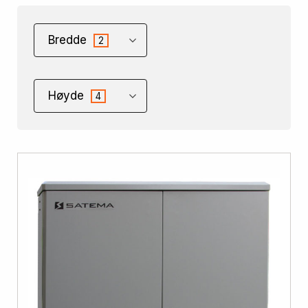
Bredde
2
Høyde
4