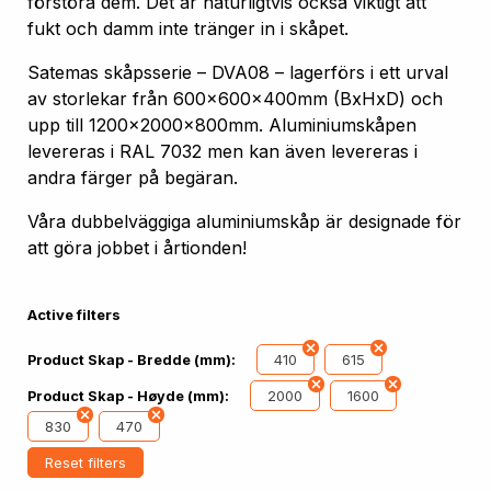
förstöra dem. Det är naturligtvis också viktigt att
fukt och damm inte tränger in i skåpet.
Satemas skåpsserie – DVA08 – lagerförs i ett urval
av storlekar från 600x600x400mm (BxHxD) och
upp till 1200x2000x800mm. Aluminiumskåpen
levereras i RAL 7032 men kan även levereras i
andra färger på begäran.
Våra dubbelväggiga aluminiumskåp är designade för
att göra jobbet i årtionden!
Active filters
410
615
Product Skap - Bredde (mm):
2000
1600
Product Skap - Høyde (mm):
830
470
Reset filters