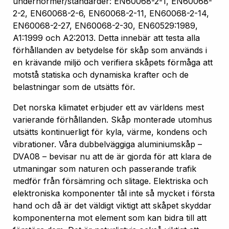
undernormer/standarder: EN60068-2-1, EN60068-
2-2, EN60068-2-6, EN60068-2-11, EN60068-2-14,
EN60068-2-27, EN60068-2-30, EN60529:1989,
A1:1999 och A2:2013. Detta innebär att testa alla
förhållanden av betydelse för skåp som används i
en krävande miljö och verifiera skåpets förmåga att
motstå statiska och dynamiska krafter och de
belastningar som de utsätts för.
Det norska klimatet erbjuder ett av världens mest
varierande förhållanden. Skåp monterade utomhus
utsätts kontinuerligt för kyla, värme, kondens och
vibrationer. Våra dubbelväggiga aluminiumskåp –
DVA08 – bevisar nu att de är gjorda för att klara de
utmaningar som naturen och passerande trafik
medför från försämring och slitage. Elektriska och
elektroniska komponenter tål inte så mycket i första
hand och då är det väldigt viktigt att skåpet skyddar
komponenterna mot element som kan bidra till att