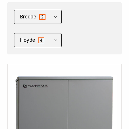
Bredde
2
Høyde
4