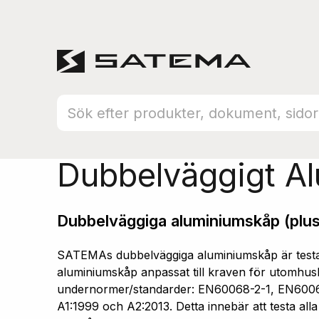
Hem
Produktsortiment
Aluminiumskåp
Dubbelväggigt A
Dubbelväggiga aluminiumskåp (plus
SATEMAs dubbelväggiga aluminiumskåp är testad
aluminiumskåp anpassat till kraven för utomhusb
undernormer/standarder: EN60068-2-1, EN600
A1:1999 och A2:2013. Detta innebär att testa all