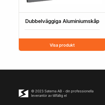
Dubbelväggiga Aluminiumskåp
Visa produkt
© 2023 Satema AB - din professionella
leverantör av tillfällig el