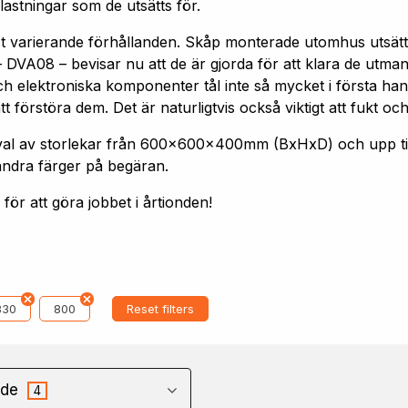
astningar som de utsätts för.
st varierande förhållanden. Skåp monterade utomhus utsätt
 DVA08 – bevisar nu att de är gjorda för att klara de utm
h elektroniska komponenter tål inte så mycket i första hand
förstöra dem. Det är naturligtvis också viktigt att fukt och
 urval av storlekar från 600x600x400mm (BxHxD) och upp
andra färger på begäran.
ör att göra jobbet i årtionden!
830
800
Reset filters
de
4