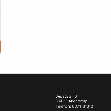
Depågatan 6,
334 33 Anderstorp
Telefon: 0371-31310