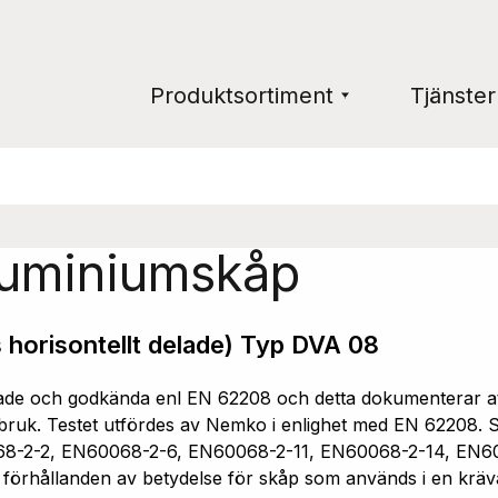
Produktsortiment
Tjänster
luminiumskåp
 horisontellt delade) Typ DVA 08
e och godkända enl EN 62208 och detta dokumenterar att 
ruk. Testet utfördes av Nemko i enlighet med EN 62208. Sk
68-2-2, EN60068-2-6, EN60068-2-11, EN60068-2-14, EN6
a förhållanden av betydelse för skåp som används i en kräv