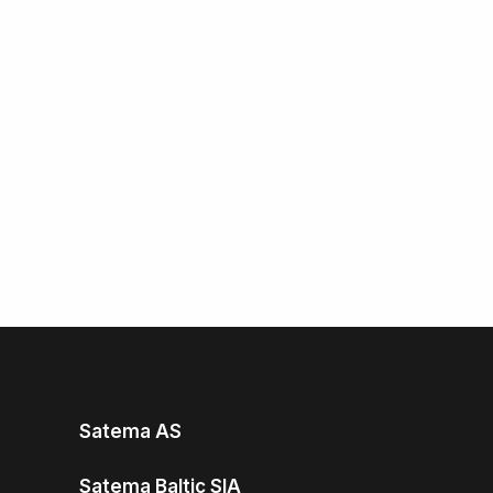
Satema AS
Satema Baltic SIA