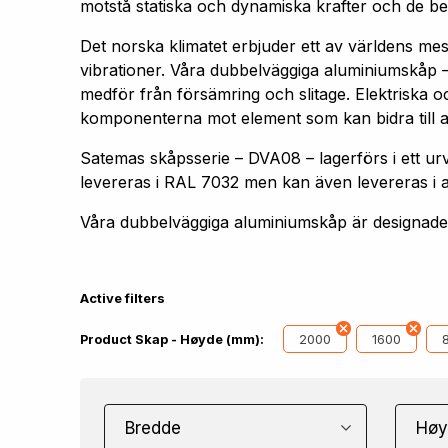
motstå statiska och dynamiska krafter och de bel
Det norska klimatet erbjuder ett av världens me
vibrationer. Våra dubbelväggiga aluminiumskåp –
medför från försämring och slitage. Elektriska oc
komponenterna mot element som kan bidra till att 
Satemas skåpsserie – DVA08 – lagerförs i ett
levereras i RAL 7032 men kan även levereras i 
Våra dubbelväggiga aluminiumskåp är designade f
Active filters
2000
1600
Product Skap - Høyde (mm):
Bredde
Høy