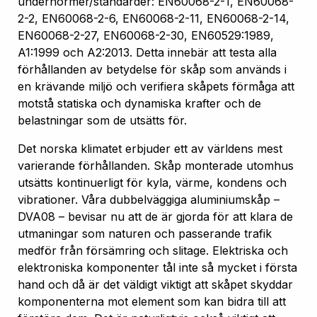
undernormer/standarder: EN60068-2-1, EN60068-
2-2, EN60068-2-6, EN60068-2-11, EN60068-2-14,
EN60068-2-27, EN60068-2-30, EN60529:1989,
A1:1999 och A2:2013. Detta innebär att testa alla
förhållanden av betydelse för skåp som används i
en krävande miljö och verifiera skåpets förmåga att
motstå statiska och dynamiska krafter och de
belastningar som de utsätts för.
Det norska klimatet erbjuder ett av världens mest
varierande förhållanden. Skåp monterade utomhus
utsätts kontinuerligt för kyla, värme, kondens och
vibrationer. Våra dubbelväggiga aluminiumskåp –
DVA08 – bevisar nu att de är gjorda för att klara de
utmaningar som naturen och passerande trafik
medför från försämring och slitage. Elektriska och
elektroniska komponenter tål inte så mycket i första
hand och då är det väldigt viktigt att skåpet skyddar
komponenterna mot element som kan bidra till att