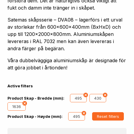
förstöra dem. Det är naturligtvis också viktigt att
fukt och damm inte tränger in i skåpet.
Satemas skåpsserie – DVA08 – lagerförs i ett urval
av storlekar från 600x600x400mm (BxHxD) och
upp till 1200x2000x800mm. Aluminiumskåpen
levereras i RAL 7032 men kan även levereras i
andra färger på begäran.
Våra dubbelväggiga aluminiumskåp är designade för
att göra jobbet i årtionden!
Active filters
495
430
Product Skap - Bredde (mm):
1636
495
Reset filters
Product Skap - Høyde (mm):