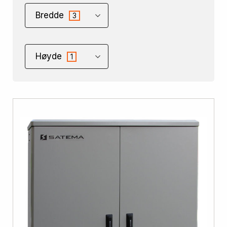
Bredde
3
Høyde
1