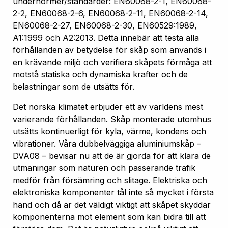
undernormer/standarder: EN60068-2-1, EN60068-
2-2, EN60068-2-6, EN60068-2-11, EN60068-2-14,
EN60068-2-27, EN60068-2-30, EN60529:1989,
A1:1999 och A2:2013. Detta innebär att testa alla
förhållanden av betydelse för skåp som används i
en krävande miljö och verifiera skåpets förmåga att
motstå statiska och dynamiska krafter och de
belastningar som de utsätts för.
Det norska klimatet erbjuder ett av världens mest
varierande förhållanden. Skåp monterade utomhus
utsätts kontinuerligt för kyla, värme, kondens och
vibrationer. Våra dubbelväggiga aluminiumskåp –
DVA08 – bevisar nu att de är gjorda för att klara de
utmaningar som naturen och passerande trafik
medför från försämring och slitage. Elektriska och
elektroniska komponenter tål inte så mycket i första
hand och då är det väldigt viktigt att skåpet skyddar
komponenterna mot element som kan bidra till att