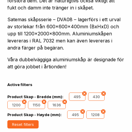
förstöra dem. Det är naturligtvis också viktigt att
fukt och damm inte tränger in i skåpet.
Satemas skåpsserie – DVA08 – lagerförs i ett urval
av storlekar från 600x600x400mm (BxHxD) och
upp till 1200x2000x800mm. Aluminiumskåpen
levereras i RAL 7032 men kan även levereras i
andra färger på begäran.
Våra dubbelväggiga aluminiumskåp är designade för
att göra jobbet i årtionden!
Active filters
495
430
Product Skap - Bredde (mm):
1200
1150
1636
495
1208
Product Skap - Høyde (mm):
Reset filters