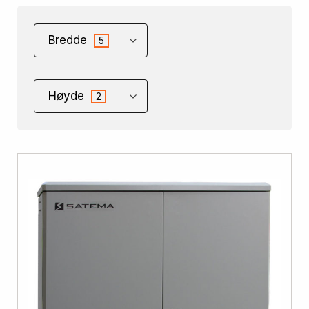
Bredde
5
Høyde
2