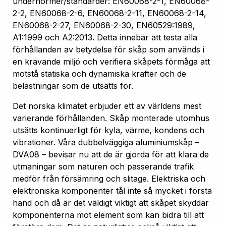
undernormer/standarder: EN60068-2-1, EN60068-
2-2, EN60068-2-6, EN60068-2-11, EN60068-2-14,
EN60068-2-27, EN60068-2-30, EN60529:1989,
A1:1999 och A2:2013. Detta innebär att testa alla
förhållanden av betydelse för skåp som används i
en krävande miljö och verifiera skåpets förmåga att
motstå statiska och dynamiska krafter och de
belastningar som de utsätts för.
Det norska klimatet erbjuder ett av världens mest
varierande förhållanden. Skåp monterade utomhus
utsätts kontinuerligt för kyla, värme, kondens och
vibrationer. Våra dubbelväggiga aluminiumskåp –
DVA08 – bevisar nu att de är gjorda för att klara de
utmaningar som naturen och passerande trafik
medför från försämring och slitage. Elektriska och
elektroniska komponenter tål inte så mycket i första
hand och då är det väldigt viktigt att skåpet skyddar
komponenterna mot element som kan bidra till att