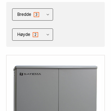
Bredde
3
Høyde
2