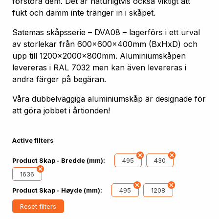
förstöra dem. Det är naturligtvis också viktigt att
fukt och damm inte tränger in i skåpet.
Satemas skåpsserie – DVA08 – lagerförs i ett urval
av storlekar från 600x600x400mm (BxHxD) och
upp till 1200x2000x800mm. Aluminiumskåpen
levereras i RAL 7032 men kan även levereras i
andra färger på begäran.
Våra dubbelväggiga aluminiumskåp är designade för
att göra jobbet i årtionden!
Active filters
495
430
Product Skap - Bredde (mm):
1636
495
1208
Product Skap - Høyde (mm):
Reset filters