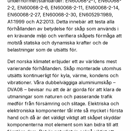
undernormer/standarder: EN60068-2-1, EN60068-
2-2, EN60068-2-6, EN60068-2-11, EN60068-2-14,
EN60068-2-27, EN60068-2-30, EN60529:1989,
A1:1999 och A2:2013. Detta innebär att testa alla
förhållanden av betydelse för skåp som används i
en krävande miljö och verifiera skåpets förmåga att
motstå statiska och dynamiska krafter och de
belastningar som de utsätts för.
Det norska klimatet erbjuder ett av världens mest
varierande förhållanden. Skåp monterade utomhus
utsätts kontinuerligt för kyla, värme, kondens och
vibrationer. Våra dubbelväggiga aluminiumskåp –
DVA08 – bevisar nu att de är gjorda för att klara de
utmaningar som naturen och passerande trafik
medför från försämring och slitage. Elektriska och
elektroniska komponenter tål inte så mycket i första
hand och då är det väldigt viktigt att skåpet skyddar
komponenterna mot element som kan bidra till att