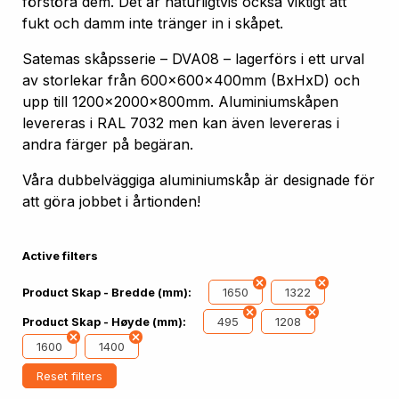
förstöra dem. Det är naturligtvis också viktigt att
fukt och damm inte tränger in i skåpet.
Satemas skåpsserie – DVA08 – lagerförs i ett urval
av storlekar från 600x600x400mm (BxHxD) och
upp till 1200x2000x800mm. Aluminiumskåpen
levereras i RAL 7032 men kan även levereras i
andra färger på begäran.
Våra dubbelväggiga aluminiumskåp är designade för
att göra jobbet i årtionden!
Active filters
1650
1322
Product Skap - Bredde (mm):
495
1208
Product Skap - Høyde (mm):
1600
1400
Reset filters