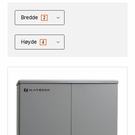
Bredde
2
Høyde
4