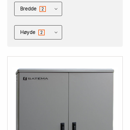
Bredde
2
Høyde
2