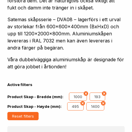
förstöra dem. Det är naturligtvis också viktigt att
fukt och damm inte tränger in i skåpet.
Satemas skåpsserie – DVA08 – lagerförs i ett urval
av storlekar från 600x600x400mm (BxHxD) och
upp till 1200x2000x800mm. Aluminiumskåpen
levereras i RAL 7032 men kan även levereras i
andra färger på begäran.
Våra dubbelväggiga aluminiumskåp är designade för
att göra jobbet i årtionden!
Active filters
1000
193
Product Skap - Bredde (mm):
495
1400
Product Skap - Høyde (mm):
Reset filters