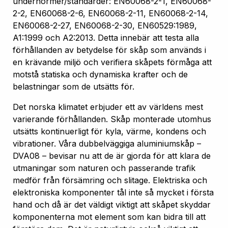
undernormer/standarder: EN60068-2-1, EN60068-
2-2, EN60068-2-6, EN60068-2-11, EN60068-2-14,
EN60068-2-27, EN60068-2-30, EN60529:1989,
A1:1999 och A2:2013. Detta innebär att testa alla
förhållanden av betydelse för skåp som används i
en krävande miljö och verifiera skåpets förmåga att
motstå statiska och dynamiska krafter och de
belastningar som de utsätts för.
Det norska klimatet erbjuder ett av världens mest
varierande förhållanden. Skåp monterade utomhus
utsätts kontinuerligt för kyla, värme, kondens och
vibrationer. Våra dubbelväggiga aluminiumskåp –
DVA08 – bevisar nu att de är gjorda för att klara de
utmaningar som naturen och passerande trafik
medför från försämring och slitage. Elektriska och
elektroniska komponenter tål inte så mycket i första
hand och då är det väldigt viktigt att skåpet skyddar
komponenterna mot element som kan bidra till att