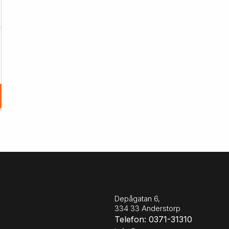
Depågatan 6,
334 33 Anderstorp
Telefon: 0371-31310