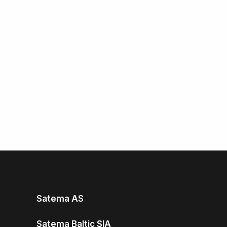
Satema AS
Satema Baltic SIA