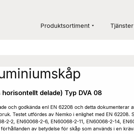
Produktsortiment
Tjänster
luminiumskåp
 horisontellt delade) Typ DVA 08
e och godkända enl EN 62208 och detta dokumenterar att 
ruk. Testet utfördes av Nemko i enlighet med EN 62208. Sk
68-2-2, EN60068-2-6, EN60068-2-11, EN60068-2-14, EN6
a förhållanden av betydelse för skåp som används i en kräv