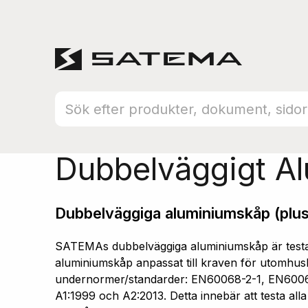
Hem
Produktsortiment
Aluminiumskåp
Dubbelväggigt A
Dubbelväggiga aluminiumskåp (plus
SATEMAs dubbelväggiga aluminiumskåp är testad
aluminiumskåp anpassat till kraven för utomhusb
undernormer/standarder: EN60068-2-1, EN600
A1:1999 och A2:2013. Detta innebär att testa all