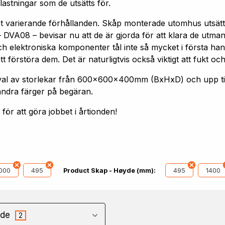
astningar som de utsätts för.
st varierande förhållanden. Skåp monterade utomhus utsätt
 DVA08 – bevisar nu att de är gjorda för att klara de utm
h elektroniska komponenter tål inte så mycket i första hand
förstöra dem. Det är naturligtvis också viktigt att fukt och
 urval av storlekar från 600x600x400mm (BxHxD) och upp
andra färger på begäran.
ör att göra jobbet i årtionden!
000
495
495
1400
Product Skap - Høyde (mm):
de
2