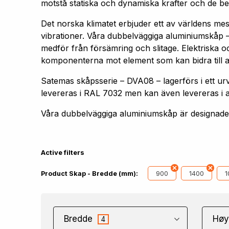
motstå statiska och dynamiska krafter och de bel
Det norska klimatet erbjuder ett av världens me
vibrationer. Våra dubbelväggiga aluminiumskåp –
medför från försämring och slitage. Elektriska oc
komponenterna mot element som kan bidra till att 
Satemas skåpsserie – DVA08 – lagerförs i ett
levereras i RAL 7032 men kan även levereras i 
Våra dubbelväggiga aluminiumskåp är designade f
Active filters
900
1400
1
Product Skap - Bredde (mm):
Bredde
Høy
4