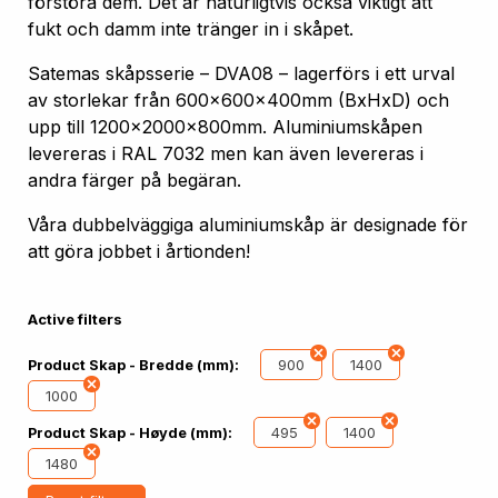
förstöra dem. Det är naturligtvis också viktigt att
fukt och damm inte tränger in i skåpet.
Satemas skåpsserie – DVA08 – lagerförs i ett urval
av storlekar från 600x600x400mm (BxHxD) och
upp till 1200x2000x800mm. Aluminiumskåpen
levereras i RAL 7032 men kan även levereras i
andra färger på begäran.
Våra dubbelväggiga aluminiumskåp är designade för
att göra jobbet i årtionden!
Active filters
900
1400
Product Skap - Bredde (mm):
1000
495
1400
Product Skap - Høyde (mm):
1480