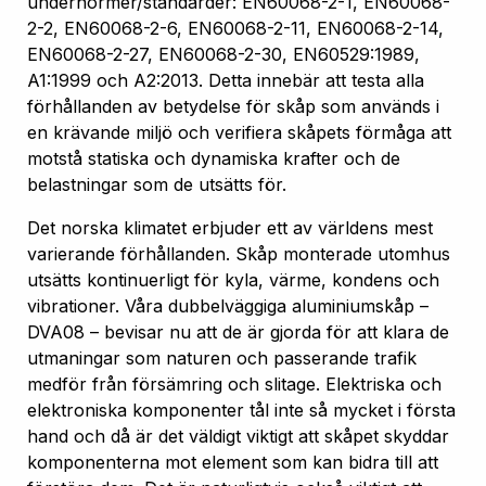
undernormer/standarder: EN60068-2-1, EN60068-
2-2, EN60068-2-6, EN60068-2-11, EN60068-2-14,
EN60068-2-27, EN60068-2-30, EN60529:1989,
A1:1999 och A2:2013. Detta innebär att testa alla
förhållanden av betydelse för skåp som används i
en krävande miljö och verifiera skåpets förmåga att
motstå statiska och dynamiska krafter och de
belastningar som de utsätts för.
Det norska klimatet erbjuder ett av världens mest
varierande förhållanden. Skåp monterade utomhus
utsätts kontinuerligt för kyla, värme, kondens och
vibrationer. Våra dubbelväggiga aluminiumskåp –
DVA08 – bevisar nu att de är gjorda för att klara de
utmaningar som naturen och passerande trafik
medför från försämring och slitage. Elektriska och
elektroniska komponenter tål inte så mycket i första
hand och då är det väldigt viktigt att skåpet skyddar
komponenterna mot element som kan bidra till att