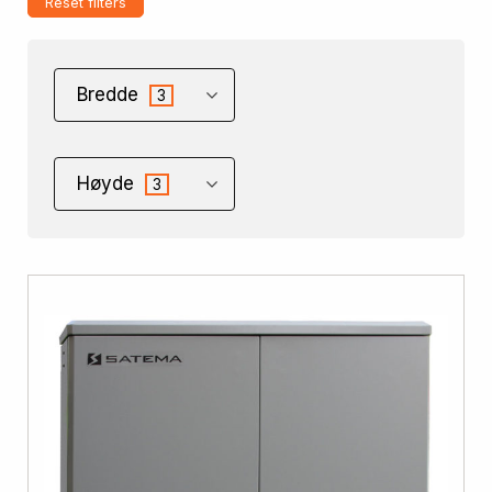
Reset filters
Bredde
3
Høyde
3