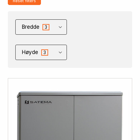
Reset filters
Bredde
3
Høyde
3