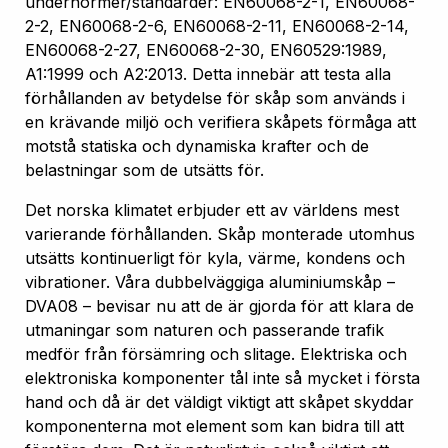
undernormer/standarder: EN60068-2-1, EN60068-
2-2, EN60068-2-6, EN60068-2-11, EN60068-2-14,
EN60068-2-27, EN60068-2-30, EN60529:1989,
A1:1999 och A2:2013. Detta innebär att testa alla
förhållanden av betydelse för skåp som används i
en krävande miljö och verifiera skåpets förmåga att
motstå statiska och dynamiska krafter och de
belastningar som de utsätts för.
Det norska klimatet erbjuder ett av världens mest
varierande förhållanden. Skåp monterade utomhus
utsätts kontinuerligt för kyla, värme, kondens och
vibrationer. Våra dubbelväggiga aluminiumskåp –
DVA08 – bevisar nu att de är gjorda för att klara de
utmaningar som naturen och passerande trafik
medför från försämring och slitage. Elektriska och
elektroniska komponenter tål inte så mycket i första
hand och då är det väldigt viktigt att skåpet skyddar
komponenterna mot element som kan bidra till att