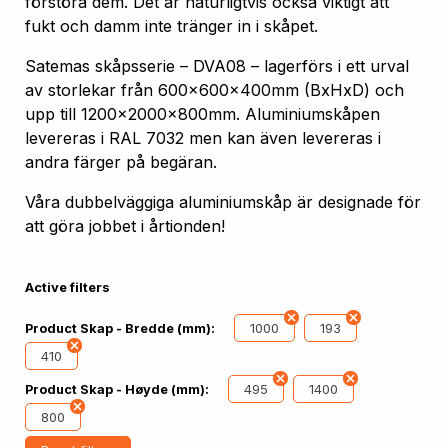
förstöra dem. Det är naturligtvis också viktigt att
fukt och damm inte tränger in i skåpet.
Satemas skåpsserie – DVA08 – lagerförs i ett urval
av storlekar från 600x600x400mm (BxHxD) och
upp till 1200x2000x800mm. Aluminiumskåpen
levereras i RAL 7032 men kan även levereras i
andra färger på begäran.
Våra dubbelväggiga aluminiumskåp är designade för
att göra jobbet i årtionden!
Active filters
1000
193
Product Skap - Bredde (mm):
410
495
1400
Product Skap - Høyde (mm):
800