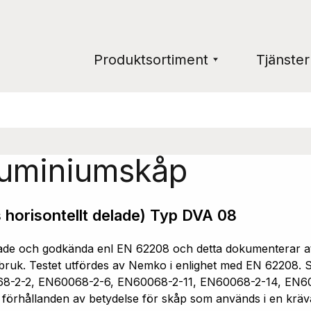
Produktsortiment
Tjänster
luminiumskåp
 horisontellt delade) Typ DVA 08
e och godkända enl EN 62208 och detta dokumenterar att 
ruk. Testet utfördes av Nemko i enlighet med EN 62208. Sk
68-2-2, EN60068-2-6, EN60068-2-11, EN60068-2-14, EN6
a förhållanden av betydelse för skåp som används i en kräv