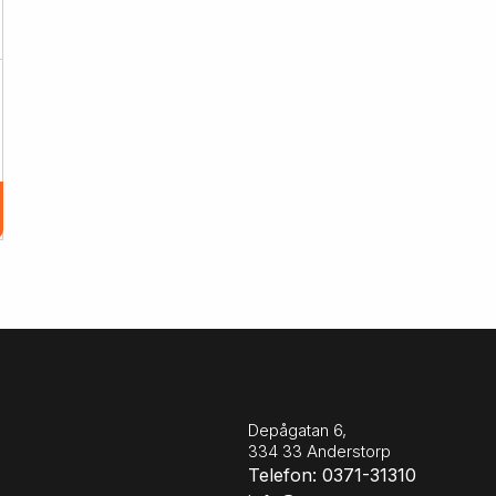
Depågatan 6,
334 33 Anderstorp
Telefon: 0371-31310