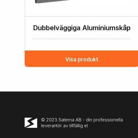
Dubbelväggiga Aluminiumskåp
Visa produkt
© 2023 Satema AB - din professionella
leverantör av tillfällig el