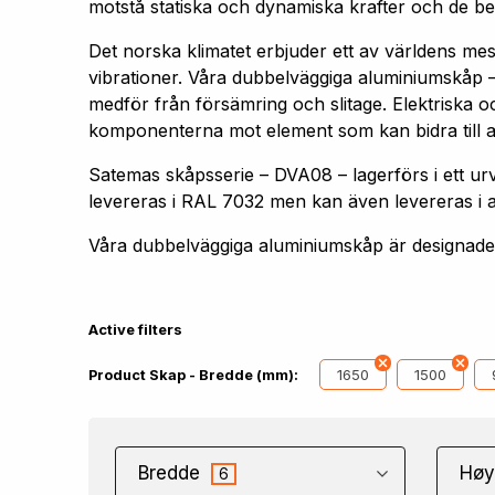
motstå statiska och dynamiska krafter och de bel
Det norska klimatet erbjuder ett av världens me
vibrationer. Våra dubbelväggiga aluminiumskåp –
medför från försämring och slitage. Elektriska oc
komponenterna mot element som kan bidra till att 
Satemas skåpsserie – DVA08 – lagerförs i ett
levereras i RAL 7032 men kan även levereras i 
Våra dubbelväggiga aluminiumskåp är designade f
Active filters
1650
1500
Product Skap - Bredde (mm):
Bredde
Høy
6