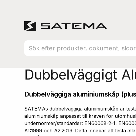
Hem
Produktsortiment
Aluminiumskåp
Dubbelväggigt A
Dubbelväggiga aluminiumskåp (plus
SATEMAs dubbelväggiga aluminiumskåp är testad
aluminiumskåp anpassat till kraven för utomhusb
undernormer/standarder: EN60068-2-1, EN600
A1:1999 och A2:2013. Detta innebär att testa all