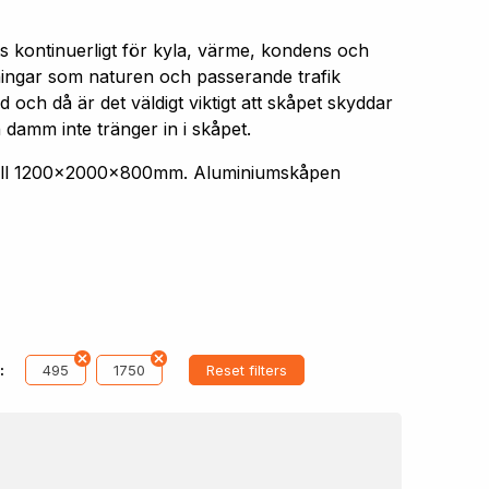
s kontinuerligt för kyla, värme, kondens och
aningar som naturen och passerande trafik
 och då är det väldigt viktigt att skåpet skyddar
 damm inte tränger in i skåpet.
 till 1200x2000x800mm. Aluminiumskåpen
495
1750
Reset filters
: