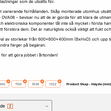
astningar som de utsätts för.
st varierande förhållanden. Skåp monterade utomhus utsätt
 DVA08 – bevisar nu att de är gjorda för att klara de utm
h elektroniska komponenter tål inte så mycket i första hand
förstöra dem. Det är naturligtvis också viktigt att fukt och
 urval av storlekar från 600x600x400mm (BxHxD) och upp
andra färger på begäran.
ör att göra jobbet i årtionden!
900
1150
1636
1322
Product Skap - Høyde (mm)
de
2