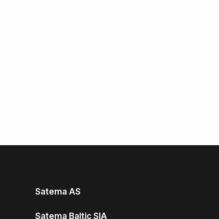
Satema AS
Satema Baltic SIA