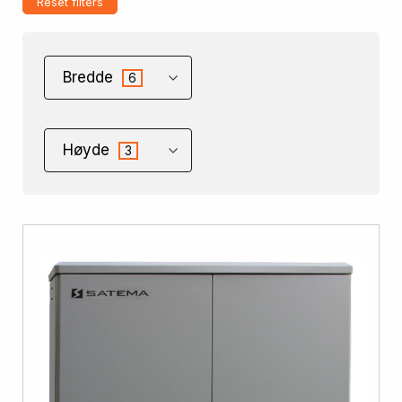
Reset filters
Bredde
6
Høyde
3