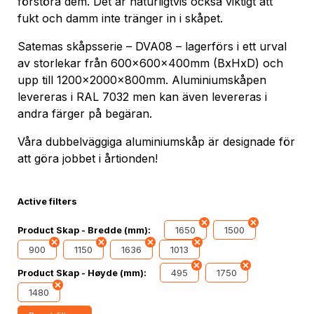
förstöra dem. Det är naturligtvis också viktigt att
fukt och damm inte tränger in i skåpet.
Satemas skåpsserie – DVA08 – lagerförs i ett urval
av storlekar från 600x600x400mm (BxHxD) och
upp till 1200x2000x800mm. Aluminiumskåpen
levereras i RAL 7032 men kan även levereras i
andra färger på begäran.
Våra dubbelväggiga aluminiumskåp är designade för
att göra jobbet i årtionden!
Active filters
1650
1500
Product Skap - Bredde (mm):
900
1150
1636
1013
495
1750
Product Skap - Høyde (mm):
1480