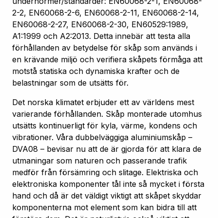
undernormer/standarder: EN60068-2-1, EN60068-
2-2, EN60068-2-6, EN60068-2-11, EN60068-2-14,
EN60068-2-27, EN60068-2-30, EN60529:1989,
A1:1999 och A2:2013. Detta innebär att testa alla
förhållanden av betydelse för skåp som används i
en krävande miljö och verifiera skåpets förmåga att
motstå statiska och dynamiska krafter och de
belastningar som de utsätts för.
Det norska klimatet erbjuder ett av världens mest
varierande förhållanden. Skåp monterade utomhus
utsätts kontinuerligt för kyla, värme, kondens och
vibrationer. Våra dubbelväggiga aluminiumskåp –
DVA08 – bevisar nu att de är gjorda för att klara de
utmaningar som naturen och passerande trafik
medför från försämring och slitage. Elektriska och
elektroniska komponenter tål inte så mycket i första
hand och då är det väldigt viktigt att skåpet skyddar
komponenterna mot element som kan bidra till att