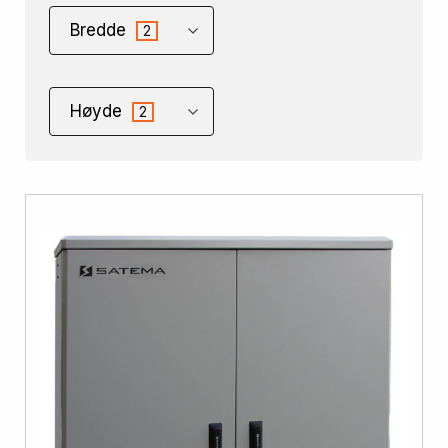
Bredde
2
Høyde
2