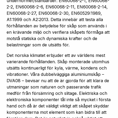
undernormer/standarder: EN60068-2-1, EN60068-
2-2, EN60068-2-6, EN60068-2-11, EN60068-2-14,
EN60068-2-27, EN60068-2-30, EN60529:1989,
A1:1999 och A2:2013. Detta innebär att testa alla
förhållanden av betydelse för skåp som används i
en krävande miljö och verifiera skåpets förmåga att
motstå statiska och dynamiska krafter och de
belastningar som de utsätts för.
Det norska klimatet erbjuder ett av världens mest
varierande förhållanden. Skåp monterade utomhus
utsätts kontinuerligt för kyla, värme, kondens och
vibrationer. Våra dubbelväggiga aluminiumskåp –
DVA08 – bevisar nu att de är gjorda för att klara de
utmaningar som naturen och passerande trafik
medför från försämring och slitage. Elektriska och
elektroniska komponenter tål inte så mycket i första
hand och då är det väldigt viktigt att skåpet skyddar
komponenterna mot element som kan bidra till att