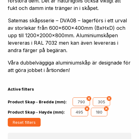
förstöra dem. Det är naturligtvis också viktigt att
fukt och damm inte tränger in i skåpet.
Satemas skåpsserie – DVA08 – lagerförs i ett urval
av storlekar från 600x600x400mm (BxHxD) och
upp till 1200x2000x800mm. Aluminiumskåpen
levereras i RAL 7032 men kan även levereras i
andra färger på begäran.
Våra dubbelväggiga aluminiumskåp är designade för
att göra jobbet i årtionden!
Active filters
790
305
Product Skap - Bredde (mm):
495
180
Product Skap - Høyde (mm):
Reset filters