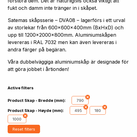
förstöra dem. Det är naturligtvis också viktigt att
fukt och damm inte tränger in i skåpet.
Satemas skåpsserie – DVA08 – lagerförs i ett urval
av storlekar från 600x600x400mm (BxHxD) och
upp till 1200x2000x800mm. Aluminiumskåpen
levereras i RAL 7032 men kan även levereras i
andra färger på begäran.
Våra dubbelväggiga aluminiumskåp är designade för
att göra jobbet i årtionden!
Active filters
790
Product Skap - Bredde (mm):
495
180
Product Skap - Høyde (mm):
1000
Reset filters