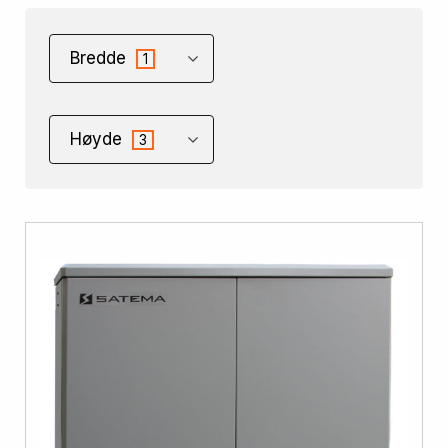
Bredde
1
Høyde
3