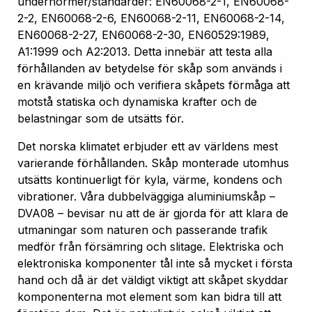
undernormer/standarder: EN60068-2-1, EN60068-
2-2, EN60068-2-6, EN60068-2-11, EN60068-2-14,
EN60068-2-27, EN60068-2-30, EN60529:1989,
A1:1999 och A2:2013. Detta innebär att testa alla
förhållanden av betydelse för skåp som används i
en krävande miljö och verifiera skåpets förmåga att
motstå statiska och dynamiska krafter och de
belastningar som de utsätts för.
Det norska klimatet erbjuder ett av världens mest
varierande förhållanden. Skåp monterade utomhus
utsätts kontinuerligt för kyla, värme, kondens och
vibrationer. Våra dubbelväggiga aluminiumskåp –
DVA08 – bevisar nu att de är gjorda för att klara de
utmaningar som naturen och passerande trafik
medför från försämring och slitage. Elektriska och
elektroniska komponenter tål inte så mycket i första
hand och då är det väldigt viktigt att skåpet skyddar
komponenterna mot element som kan bidra till att