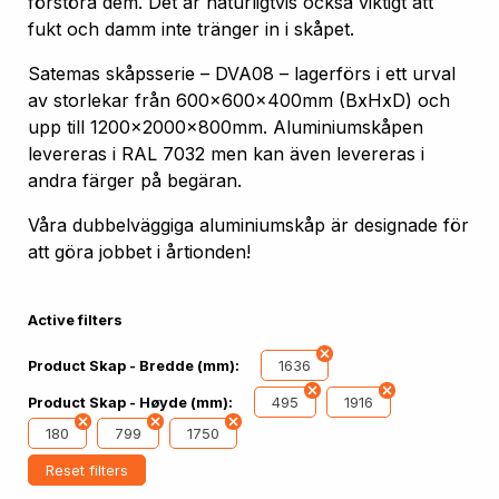
förstöra dem. Det är naturligtvis också viktigt att
fukt och damm inte tränger in i skåpet.
Satemas skåpsserie – DVA08 – lagerförs i ett urval
av storlekar från 600x600x400mm (BxHxD) och
upp till 1200x2000x800mm. Aluminiumskåpen
levereras i RAL 7032 men kan även levereras i
andra färger på begäran.
Våra dubbelväggiga aluminiumskåp är designade för
att göra jobbet i årtionden!
Active filters
1636
Product Skap - Bredde (mm):
495
1916
Product Skap - Høyde (mm):
180
799
1750
Reset filters