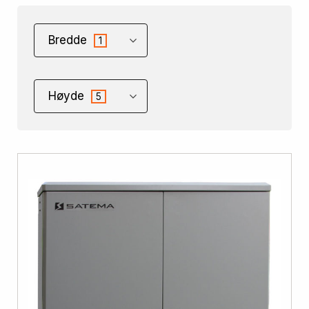
Bredde
1
Høyde
5