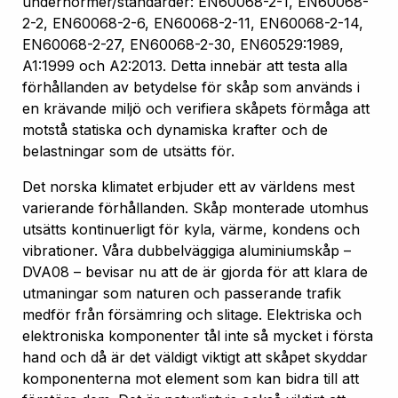
undernormer/standarder: EN60068-2-1, EN60068-
2-2, EN60068-2-6, EN60068-2-11, EN60068-2-14,
EN60068-2-27, EN60068-2-30, EN60529:1989,
A1:1999 och A2:2013. Detta innebär att testa alla
förhållanden av betydelse för skåp som används i
en krävande miljö och verifiera skåpets förmåga att
motstå statiska och dynamiska krafter och de
belastningar som de utsätts för.
Det norska klimatet erbjuder ett av världens mest
varierande förhållanden. Skåp monterade utomhus
utsätts kontinuerligt för kyla, värme, kondens och
vibrationer. Våra dubbelväggiga aluminiumskåp –
DVA08 – bevisar nu att de är gjorda för att klara de
utmaningar som naturen och passerande trafik
medför från försämring och slitage. Elektriska och
elektroniska komponenter tål inte så mycket i första
hand och då är det väldigt viktigt att skåpet skyddar
komponenterna mot element som kan bidra till att