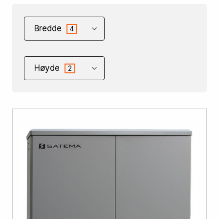
Bredde
4
Høyde
2