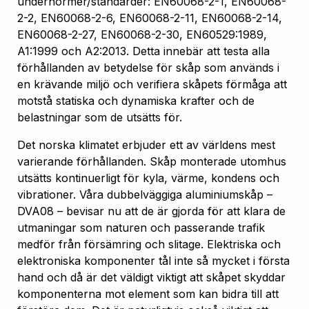
undernormer/standarder: EN60068-2-1, EN60068-
2-2, EN60068-2-6, EN60068-2-11, EN60068-2-14,
EN60068-2-27, EN60068-2-30, EN60529:1989,
A1:1999 och A2:2013. Detta innebär att testa alla
förhållanden av betydelse för skåp som används i
en krävande miljö och verifiera skåpets förmåga att
motstå statiska och dynamiska krafter och de
belastningar som de utsätts för.
Det norska klimatet erbjuder ett av världens mest
varierande förhållanden. Skåp monterade utomhus
utsätts kontinuerligt för kyla, värme, kondens och
vibrationer. Våra dubbelväggiga aluminiumskåp –
DVA08 – bevisar nu att de är gjorda för att klara de
utmaningar som naturen och passerande trafik
medför från försämring och slitage. Elektriska och
elektroniska komponenter tål inte så mycket i första
hand och då är det väldigt viktigt att skåpet skyddar
komponenterna mot element som kan bidra till att