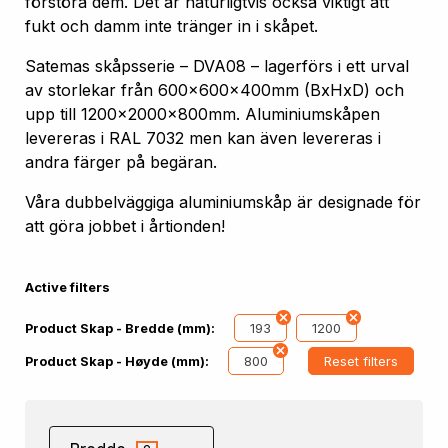
förstöra dem. Det är naturligtvis också viktigt att
fukt och damm inte tränger in i skåpet.
Satemas skåpsserie – DVA08 – lagerförs i ett urval
av storlekar från 600x600x400mm (BxHxD) och
upp till 1200x2000x800mm. Aluminiumskåpen
levereras i RAL 7032 men kan även levereras i
andra färger på begäran.
Våra dubbelväggiga aluminiumskåp är designade för
att göra jobbet i årtionden!
Active filters
193
1200
Product Skap - Bredde (mm):
800
Reset filters
Product Skap - Høyde (mm):