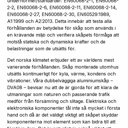
undernormer/standarder: EN60068-2-1, EN60068-
2-2, EN60068-2-6, EN60068-2-11, EN60068-2-14,
EN60068-2-27, EN60068-2-30, EN60529:1989,
A1:1999 och A2:2013. Detta innebär att testa alla
förhållanden av betydelse för skåp som används i
en krävande miljö och verifiera skåpets förmåga att
motstå statiska och dynamiska krafter och de
belastningar som de utsätts för.
Det norska klimatet erbjuder ett av världens mest
varierande förhållanden. Skåp monterade utomhus
utsätts kontinuerligt för kyla, värme, kondens och
vibrationer. Våra dubbelväggiga aluminiumskåp –
DVA08 – bevisar nu att de är gjorda för att klara de
utmaningar som naturen och passerande trafik
medför från försämring och slitage. Elektriska och
elektroniska komponenter tål inte så mycket i första
hand och då är det väldigt viktigt att skåpet skyddar
komponenterna mot element som kan bidra till att