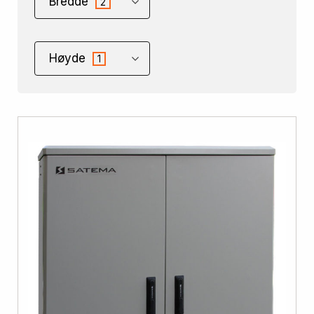
Bredde
2
Høyde
1