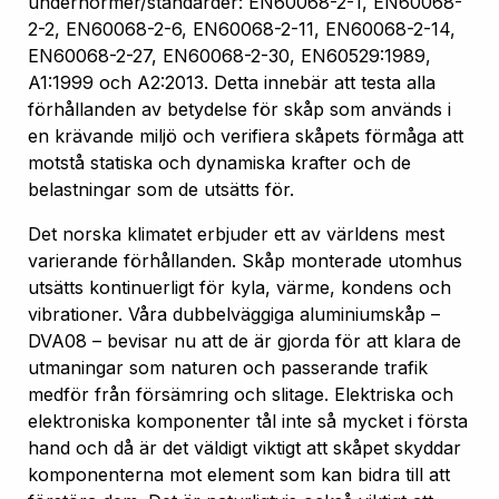
undernormer/standarder: EN60068-2-1, EN60068-
2-2, EN60068-2-6, EN60068-2-11, EN60068-2-14,
EN60068-2-27, EN60068-2-30, EN60529:1989,
A1:1999 och A2:2013. Detta innebär att testa alla
förhållanden av betydelse för skåp som används i
en krävande miljö och verifiera skåpets förmåga att
motstå statiska och dynamiska krafter och de
belastningar som de utsätts för.
Det norska klimatet erbjuder ett av världens mest
varierande förhållanden. Skåp monterade utomhus
utsätts kontinuerligt för kyla, värme, kondens och
vibrationer. Våra dubbelväggiga aluminiumskåp –
DVA08 – bevisar nu att de är gjorda för att klara de
utmaningar som naturen och passerande trafik
medför från försämring och slitage. Elektriska och
elektroniska komponenter tål inte så mycket i första
hand och då är det väldigt viktigt att skåpet skyddar
komponenterna mot element som kan bidra till att