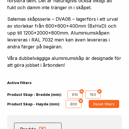
förstöra dem. Det är naturligtvis också viktigt att
fukt och damm inte tränger in i skåpet.
Satemas skåpsserie – DVA08 – lagerförs i ett urval
av storlekar från 600x600x400mm (BxHxD) och
upp till 1200x2000x800mm. Aluminiumskåpen
levereras i RAL 7032 men kan även levereras i
andra färger på begäran.
Våra dubbelväggiga aluminiumskåp är designade för
att göra jobbet i årtionden!
Active filters
610
193
Product Skap - Bredde (mm):
800
Reset filters
Product Skap - Høyde (mm):