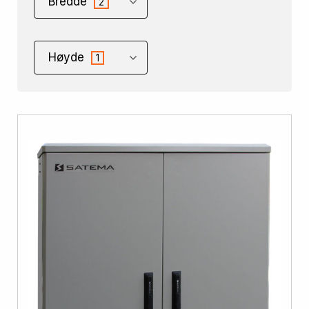
Bredde
2
Høyde
1