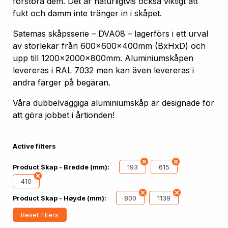
förstöra dem. Det är naturligtvis också viktigt att
fukt och damm inte tränger in i skåpet.
Satemas skåpsserie – DVA08 – lagerförs i ett urval
av storlekar från 600x600x400mm (BxHxD) och
upp till 1200x2000x800mm. Aluminiumskåpen
levereras i RAL 7032 men kan även levereras i
andra färger på begäran.
Våra dubbelväggiga aluminiumskåp är designade för
att göra jobbet i årtionden!
Active filters
193
615
Product Skap - Bredde (mm):
410
800
1139
Product Skap - Høyde (mm):
Reset filters