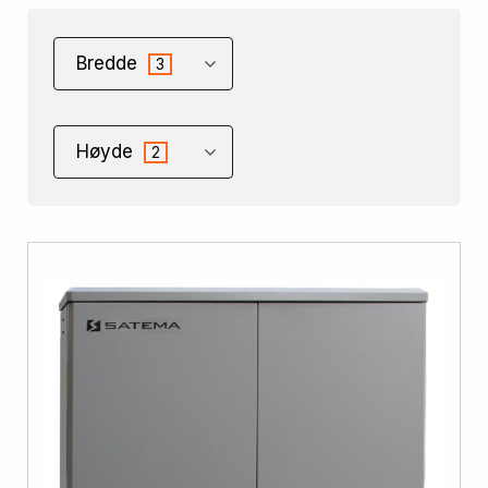
Bredde
3
Høyde
2