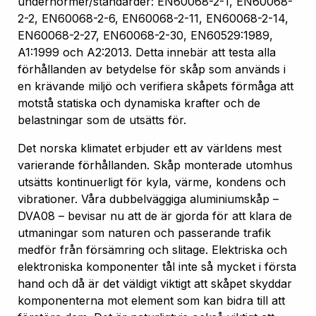
undernormer/standarder: EN60068-2-1, EN60068-
2-2, EN60068-2-6, EN60068-2-11, EN60068-2-14,
EN60068-2-27, EN60068-2-30, EN60529:1989,
A1:1999 och A2:2013. Detta innebär att testa alla
förhållanden av betydelse för skåp som används i
en krävande miljö och verifiera skåpets förmåga att
motstå statiska och dynamiska krafter och de
belastningar som de utsätts för.
Det norska klimatet erbjuder ett av världens mest
varierande förhållanden. Skåp monterade utomhus
utsätts kontinuerligt för kyla, värme, kondens och
vibrationer. Våra dubbelväggiga aluminiumskåp –
DVA08 – bevisar nu att de är gjorda för att klara de
utmaningar som naturen och passerande trafik
medför från försämring och slitage. Elektriska och
elektroniska komponenter tål inte så mycket i första
hand och då är det väldigt viktigt att skåpet skyddar
komponenterna mot element som kan bidra till att