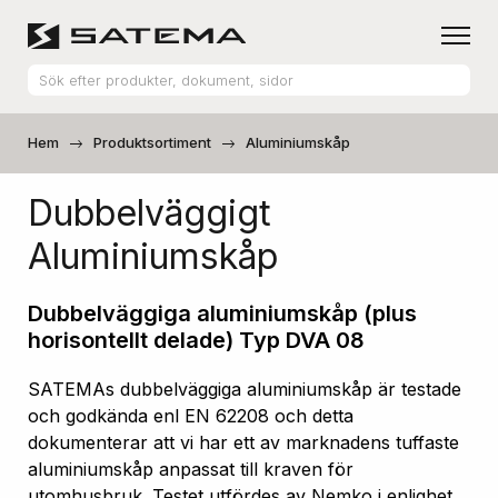
Hem
Produktsortiment
Aluminiumskåp
Dubbelväggigt
Aluminiumskåp
Dubbelväggiga aluminiumskåp (plus
horisontellt delade) Typ DVA 08
SATEMAs dubbelväggiga aluminiumskåp är testade
och godkända enl EN 62208 och detta
dokumenterar att vi har ett av marknadens tuffaste
aluminiumskåp anpassat till kraven för
utomhusbruk. Testet utfördes av Nemko i enlighet