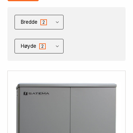
Bredde
2
Høyde
2