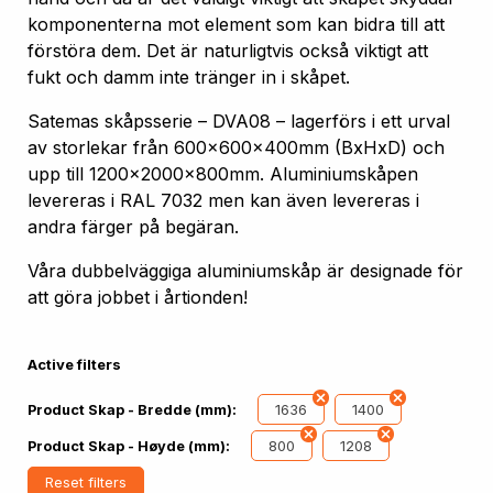
komponenterna mot element som kan bidra till att
förstöra dem. Det är naturligtvis också viktigt att
fukt och damm inte tränger in i skåpet.
Satemas skåpsserie – DVA08 – lagerförs i ett urval
av storlekar från 600x600x400mm (BxHxD) och
upp till 1200x2000x800mm. Aluminiumskåpen
levereras i RAL 7032 men kan även levereras i
andra färger på begäran.
Våra dubbelväggiga aluminiumskåp är designade för
att göra jobbet i årtionden!
Active filters
1636
1400
Product Skap - Bredde (mm):
800
1208
Product Skap - Høyde (mm):
Reset filters