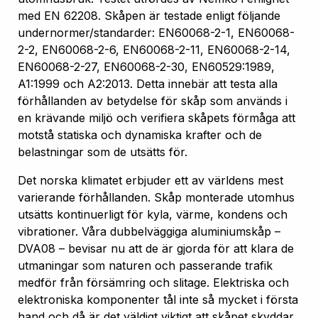
med EN 62208. Skåpen är testade enligt följande
undernormer/standarder: EN60068-2-1, EN60068-
2-2, EN60068-2-6, EN60068-2-11, EN60068-2-14,
EN60068-2-27, EN60068-2-30, EN60529:1989,
A1:1999 och A2:2013. Detta innebär att testa alla
förhållanden av betydelse för skåp som används i
en krävande miljö och verifiera skåpets förmåga att
motstå statiska och dynamiska krafter och de
belastningar som de utsätts för.
Det norska klimatet erbjuder ett av världens mest
varierande förhållanden. Skåp monterade utomhus
utsätts kontinuerligt för kyla, värme, kondens och
vibrationer. Våra dubbelväggiga aluminiumskåp –
DVA08 – bevisar nu att de är gjorda för att klara de
utmaningar som naturen och passerande trafik
medför från försämring och slitage. Elektriska och
elektroniska komponenter tål inte så mycket i första
hand och då är det väldigt viktigt att skåpet skyddar