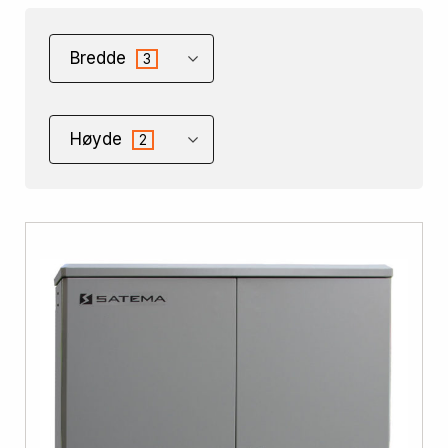
Bredde
3
Høyde
2