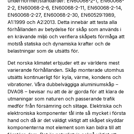
undernormer/standarder: EN60068-2-1, EN60068-
2-2, EN60068-2-6, EN60068-2-11, EN60068-2-14,
EN60068-2-27, EN60068-2-30, EN60529:1989,
A1:1999 och A2:2013. Detta innebär att testa alla
förhållanden av betydelse för skåp som används i
en krävande miljö och verifiera skåpets förmåga att
motstå statiska och dynamiska krafter och de
belastningar som de utsätts för.
Det norska klimatet erbjuder ett av världens mest
varierande förhållanden. Skåp monterade utomhus
utsätts kontinuerligt för kyla, värme, kondens och
vibrationer. Våra dubbelväggiga aluminiumskåp –
DVA08 – bevisar nu att de är gjorda för att klara de
utmaningar som naturen och passerande trafik
medför från försämring och slitage. Elektriska och
elektroniska komponenter tål inte så mycket i första
hand och då är det väldigt viktigt att skåpet skyddar
komponenterna mot element som kan bidra till att