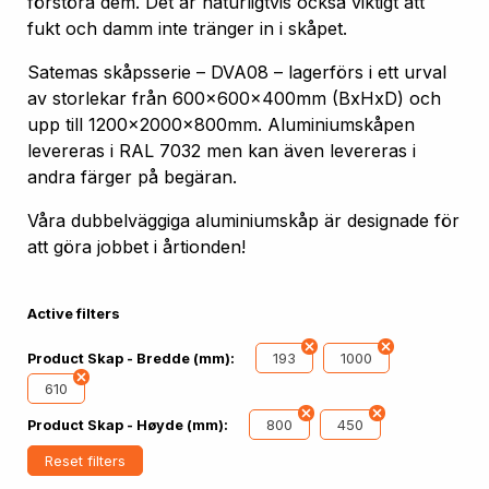
förstöra dem. Det är naturligtvis också viktigt att
fukt och damm inte tränger in i skåpet.
Satemas skåpsserie – DVA08 – lagerförs i ett urval
av storlekar från 600x600x400mm (BxHxD) och
upp till 1200x2000x800mm. Aluminiumskåpen
levereras i RAL 7032 men kan även levereras i
andra färger på begäran.
Våra dubbelväggiga aluminiumskåp är designade för
att göra jobbet i årtionden!
Active filters
193
1000
Product Skap - Bredde (mm):
610
800
450
Product Skap - Høyde (mm):
Reset filters