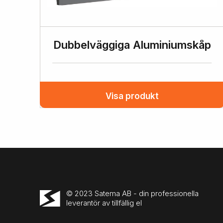
Dubbelväggiga Aluminiumskåp
Visa produkt
© 2023 Satema AB - din professionella
leverantör av tillfällig el