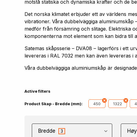
motstå statiska och dynamiska krafter och de bel
Det norska klimatet erbjuder ett av världens me
vibrationer. Våra dubbelväggiga aluminiumskåp –
medför från försämring och slitage. Elektriska oc
komponenterna mot element som kan bidra till att 
Satemas skåpsserie – DVA08 – lagerförs i ett
levereras i RAL 7032 men kan även levereras i 
Våra dubbelväggiga aluminiumskåp är designade f
Active filters
450
1322
4
Product Skap - Bredde (mm):
Bredde
Høy
3