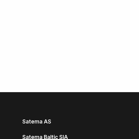
Satema AS
Satema Baltic SIA