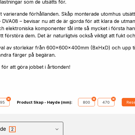
astningar som de utsätts för.
st varierande förhållanden. Skåp monterade utomhus utsätt
 DVA08 – bevisar nu att de är gjorda för att klara de utm
h elektroniska komponenter tål inte så mycket i första hand
förstöra dem. Det är naturligtvis också viktigt att fukt och
 urval av storlekar från 600x600x400mm (BxHxD) och upp
andra färger på begäran.
ör att göra jobbet i årtionden!
95
800
470
Rese
Product Skap - Høyde (mm):
de
2