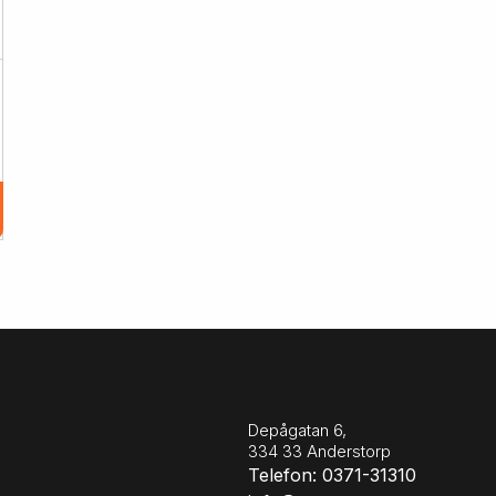
Depågatan 6,
334 33 Anderstorp
Telefon: 0371-31310