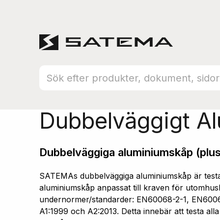
Hem
Produktsortiment
Aluminiumskåp
Dubbelväggigt A
Dubbelväggiga aluminiumskåp (plus
SATEMAs dubbelväggiga aluminiumskåp är testad
aluminiumskåp anpassat till kraven för utomhusb
undernormer/standarder: EN60068-2-1, EN600
A1:1999 och A2:2013. Detta innebär att testa all