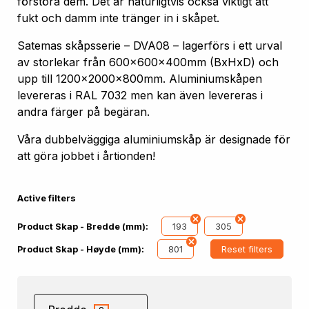
förstöra dem. Det är naturligtvis också viktigt att
fukt och damm inte tränger in i skåpet.
Satemas skåpsserie – DVA08 – lagerförs i ett urval
av storlekar från 600x600x400mm (BxHxD) och
upp till 1200x2000x800mm. Aluminiumskåpen
levereras i RAL 7032 men kan även levereras i
andra färger på begäran.
Våra dubbelväggiga aluminiumskåp är designade för
att göra jobbet i årtionden!
Active filters
193
305
Product Skap - Bredde (mm):
801
Reset filters
Product Skap - Høyde (mm):