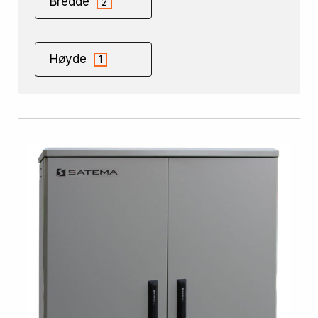
Bredde
2
Høyde
1