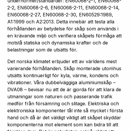
undernormer/standarder: EN60068-2-1, EN60068-
2-2, EN60068-2-6, EN60068-2-11, EN60068-2-14,
EN60068-2-27, EN60068-2-30, EN60529:1989,
A1:1999 och A2:2013. Detta innebär att testa alla
förhållanden av betydelse för skåp som används i
en krävande miljö och verifiera skåpets förmåga att
motstå statiska och dynamiska krafter och de
belastningar som de utsätts för.
Det norska klimatet erbjuder ett av världens mest
varierande förhållanden. Skåp monterade utomhus
utsätts kontinuerligt för kyla, värme, kondens och
vibrationer. Våra dubbelväggiga aluminiumskåp –
DVA08 – bevisar nu att de är gjorda för att klara de
utmaningar som naturen och passerande trafik
medför från försämring och slitage. Elektriska och
elektroniska komponenter tål inte så mycket i första
hand och då är det väldigt viktigt att skåpet skyddar
komponenterna mot element som kan bidra till att