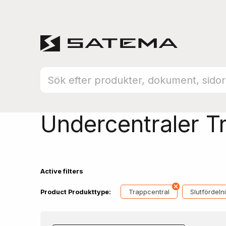
Hem
Produktsortiment
Byggcentraler
Undercentraler T
Active filters
Trappcentral
Slutfördeln
Product Produkttype: