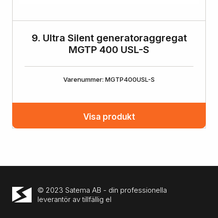
9. Ultra Silent generatoraggregat
MGTP 400 USL-S
Varenummer: MGTP400USL-S
Visa produkt
© 2023 Satema AB - din professionella
leverantör av tillfällig el