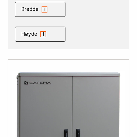
Bredde
1
Høyde
1