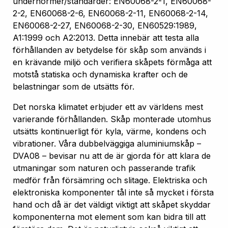
undernormer/standarder: EN60068-2-1, EN60068-
2-2, EN60068-2-6, EN60068-2-11, EN60068-2-14,
EN60068-2-27, EN60068-2-30, EN60529:1989,
A1:1999 och A2:2013. Detta innebär att testa alla
förhållanden av betydelse för skåp som används i
en krävande miljö och verifiera skåpets förmåga att
motstå statiska och dynamiska krafter och de
belastningar som de utsätts för.
Det norska klimatet erbjuder ett av världens mest
varierande förhållanden. Skåp monterade utomhus
utsätts kontinuerligt för kyla, värme, kondens och
vibrationer. Våra dubbelväggiga aluminiumskåp –
DVA08 – bevisar nu att de är gjorda för att klara de
utmaningar som naturen och passerande trafik
medför från försämring och slitage. Elektriska och
elektroniska komponenter tål inte så mycket i första
hand och då är det väldigt viktigt att skåpet skyddar
komponenterna mot element som kan bidra till att