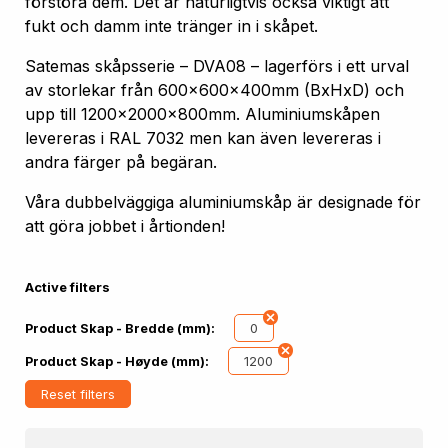
förstöra dem. Det är naturligtvis också viktigt att
fukt och damm inte tränger in i skåpet.
Satemas skåpsserie – DVA08 – lagerförs i ett urval
av storlekar från 600x600x400mm (BxHxD) och
upp till 1200x2000x800mm. Aluminiumskåpen
levereras i RAL 7032 men kan även levereras i
andra färger på begäran.
Våra dubbelväggiga aluminiumskåp är designade för
att göra jobbet i årtionden!
Active filters
0
Product Skap - Bredde (mm):
1200
Product Skap - Høyde (mm):
Reset filters