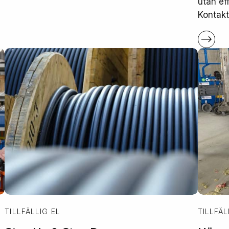
utan ef
Kontakt
TILLFÄLLIG EL
TILLFÄL