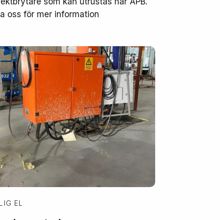
fektbrytare som kan utrustas har APB.
a oss för mer information
LIG EL