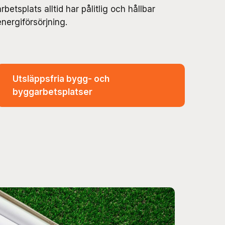
arbetsplats alltid har pålitlig och hållbar
energiförsörjning.
Utsläppsfria bygg- och
byggarbetsplatser