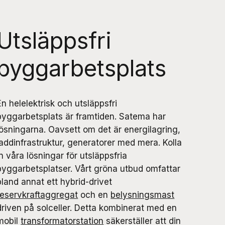
Utsläppsfri
byggarbetsplats
En helelektrisk och utsläppsfri
byggarbetsplats är framtiden. Satema har
lösningarna. Oavsett om det är energilagring,
laddinfrastruktur, generatorer med mera. Kolla
in våra lösningar för utsläppsfria
byggarbetsplatser. Vårt gröna utbud omfattar
bland annat ett hybrid-drivet
reservkraftaggregat
och en
belysningsmast
driven på solceller. Detta kombinerat med en
mobil
transformatorstation
säkerställer att din