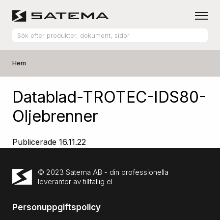
Hem
Datablad-TROTEC-IDS80-
Oljebrenner
Publicerade
16.11.22
© 2023 Satema AB - din professionella
leverantör av tillfällig el
Personuppgiftspolicy